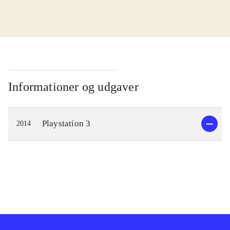
I kampen for at redde verden skal
Cas og Delta finde en magisk sang.
Men der er onde kræfter på spil, der
vil forhindre dem i at opnå det. De
bliver taget til fange af Zir, der leder
Informationer og udgaver
Genomirai kirken og er ved at lave
en farlig magisk sang. Gameplay
Playstation 3
2014
minder om det fra andre spil i
genren. Man bevæger sig rundt og
udforsker verden imens man
interagerer med andre og indsamler
genstande. Det bidrager til at man
lærer hovedpersonernes historie at
kende og forstår opgaven der skal
løses. Det ender engang imellem i