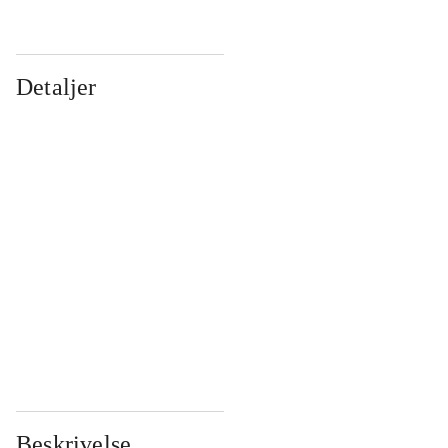
Detaljer
...
...
...
...
...
...
...
...
...
...
...
...
Beskrivelse