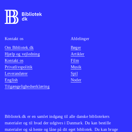
kamp, hvor et særligt magtfuldt
våben er magiske sange, der øger
chancen for at klare modstanderne
.
Spillet er en flot visuel oplevelse og
byder på et gennemført mytologisk
Kontakt os
Afdelinger
mangaunivers. Historien er dog
Om Bibliotek.dk
Bøger
Hjælp og vejledning
Artikler
forholdsvis kompleks, så man skal
Kontakt os
Film
bruge tid på at forstå den for at få det
Privatlivspolitik
Musik
fulde udbytte og affinde sig med
Leverandører
Spil
mange lange dialoger. Pegi er 16 og
English
Noder
Tilgængelighedserklæring
der er ikon for sex, hvilket dog er ret
sobert. Sprog: Engelsk
.
Der findes et væld af spil indenfor
genren. I blandt de mest populære er
Bibliotek.dk er en samlet indgang til alle danske bibliotekers
serierne Final fantasy og Dragon
materialer og til hvad der udgives i Danmark. Du kan bestille
quest. Ni no Kuni er et eksempel på
materialer og så hente og låne på dit eget bibliotek. Du kan bruge