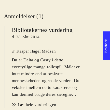
Anmeldelser (1)
Bibliotekernes vurdering
d. 28. okt. 2014
Feedback
Kasper Hagel Madsen
af
Du er Delta og Casty i dette
eventyrlige manga rollespil. Målet er
intet mindre end at beskytte
menneskeheden og redde verden. Du
veksler imellem de to karakterer og
kan dermed bruge deres særegne
styrker til at løse mysteriet. For fans
Læs hele vurderingen
af genren japansk rollespil. Fra 12 år
.