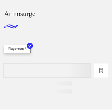
Ar nosurge
Playstation 3
loading