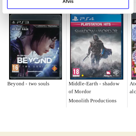
Afvis
Beyond - two souls
Middle-Earth - shadow
At
of Mordor
al
Monolith Productions