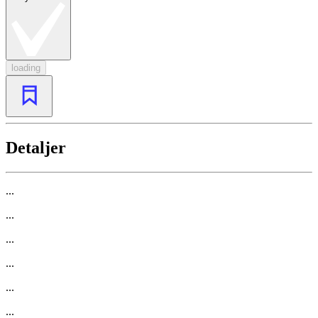
loading
Detaljer
...
...
...
...
...
...