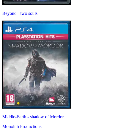
Beyond - two souls
Middle-Earth - shadow of Mordor
Monolith Productions