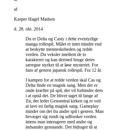
af
Kasper Hagel Madsen
d. 28. okt. 2014
Du er Delta og Casty i dette eventyrlige
manga rollespil. Målet er intet mindre end
at beskytte menneskeheden og redde
verden. Du veksler imellem de to
karakterer og kan dermed bruge deres
særegne styrker til at løse mysteriet. For
fans af genren japansk rollespil. Fra 12 år
.
I kampen for at redde verden skal Cas og
Delta finde en magisk sang. Men der er
onde kræfter på spil, der vil forhindre dem
i at opnå det. De bliver taget til fange af
Zir, der leder Genomirai kirken og er ved
at lave en farlig magisk sang. Gameplay
minder om det fra andre spil i genren. Man
bevæger sig rundt og udforsker verden
imens man interagerer med andre og
indsamler genstande. Det bidrager til at