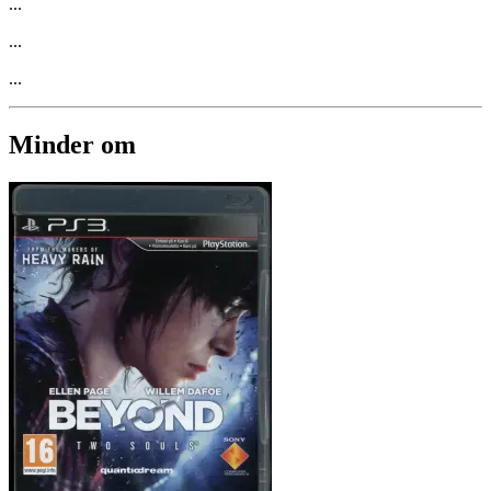
...
...
...
Minder om