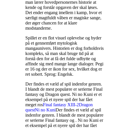
man lærer hovedpersonernes historie at
kende og forstår opgaven der skal løses.
Det ender engang imellem i kamp, hvor et
særligt magtfuldt våben er magiske sange,
der øger chancen for at klare
modstanderne
.
Spillet er en flot visuel oplevelse og byder
på et gennemført mytologisk
mangaunivers. Historien er dog forholdsvis
kompleks, så man skal bruge tid på at
forstå den for at få det fulde udbytte og
affinde sig med mange lange dialoger. Pegi
er 16 og der er ikon for sex, hvilket dog er
ret sobert. Sprog: Engelsk
.
Der findes et væld af spil indenfor genren.
I blandt de mest populære er serierne Final
fantasy og Dragon quest. Ni no Kuni er et
eksempel på et nyere spil der har fået
meget ros
Final fantasy XIII-2
Dragon
quest
Ni no Kuni
Der findes et væld af spil
indenfor genren. I blandt de mest populære
er serierne Final fantasy og
. Ni no Kuni er
et eksempel på et nyere spil der har fået