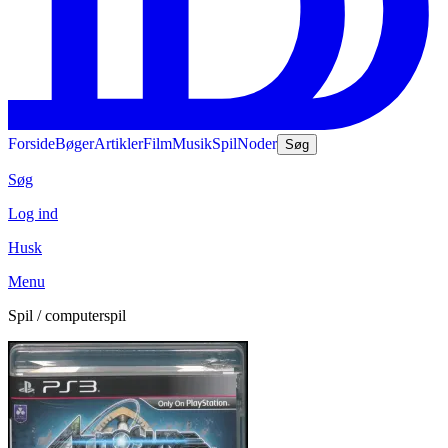
Forside
Bøger
Artikler
Film
Musik
Spil
Noder
Søg
Søg
Log ind
Husk
Menu
Spil / computerspil