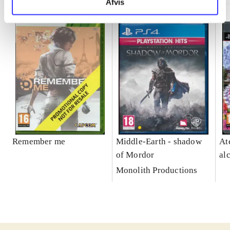
Afvis
Remember me
Middle-Earth - shadow
At
of Mordor
al
Monolith Productions