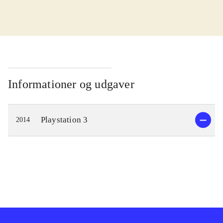
I kampen for at redde verden skal
Cas og Delta finde en magisk sang.
Men der er onde kræfter på spil, der
vil forhindre dem i at opnå det. De
bliver taget til fange af Zir, der leder
Informationer og udgaver
Genomirai kirken og er ved at lave
en farlig magisk sang. Gameplay
Playstation 3
2014
minder om det fra andre spil i
genren. Man bevæger sig rundt og
udforsker verden imens man
interagerer med andre og indsamler
genstande. Det bidrager til at man
lærer hovedpersonernes historie at
kende og forstår opgaven der skal
løses. Det ender engang imellem i