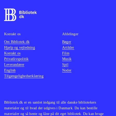
kamp, hvor et særligt magtfuldt
våben er magiske sange, der øger
chancen for at klare modstanderne
.
Spillet er en flot visuel oplevelse og
byder på et gennemført mytologisk
Kontakt os
Afdelinger
mangaunivers. Historien er dog
Om Bibliotek.dk
Bøger
Hjælp og vejledning
Artikler
forholdsvis kompleks, så man skal
Kontakt os
Film
bruge tid på at forstå den for at få det
Privatlivspolitik
Musik
fulde udbytte og affinde sig med
Leverandører
Spil
mange lange dialoger. Pegi er 16 og
English
Noder
Tilgængelighedserklæring
der er ikon for sex, hvilket dog er ret
sobert. Sprog: Engelsk
.
Der findes et væld af spil indenfor
genren. I blandt de mest populære er
Bibliotek.dk er en samlet indgang til alle danske bibliotekers
serierne Final fantasy og Dragon
materialer og til hvad der udgives i Danmark. Du kan bestille
quest. Ni no Kuni er et eksempel på
materialer og så hente og låne på dit eget bibliotek. Du kan bruge