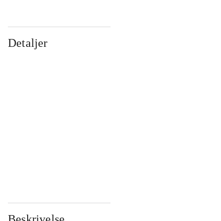
Detaljer
...
...
...
...
...
...
...
...
...
...
...
...
Beskrivelse