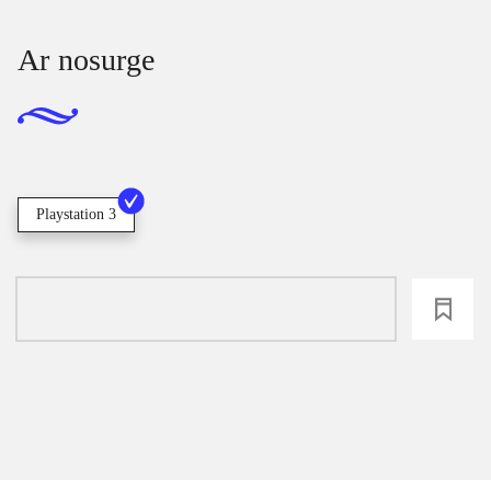
Ar nosurge
Playstation 3
loading