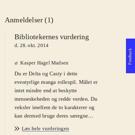
Anmeldelser (1)
Bibliotekernes vurdering
d. 28. okt. 2014
Feedback
Kasper Hagel Madsen
af
Du er Delta og Casty i dette
eventyrlige manga rollespil. Målet er
intet mindre end at beskytte
menneskeheden og redde verden. Du
veksler imellem de to karakterer og
kan dermed bruge deres særegne
styrker til at løse mysteriet. For fans
Læs hele vurderingen
af genren japansk rollespil. Fra 12 år
.