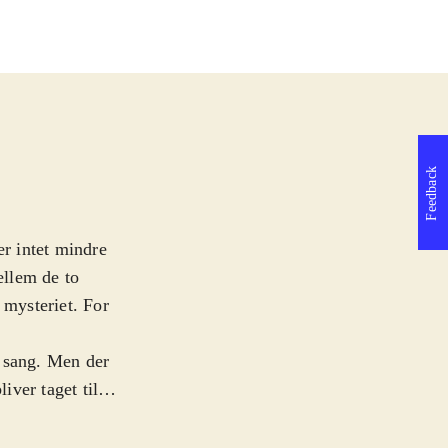
Feedback
er intet mindre
ellem de to
 mysteriet. For
k sang. Men der
iver taget til
rlig magisk sang.
ig rundt og