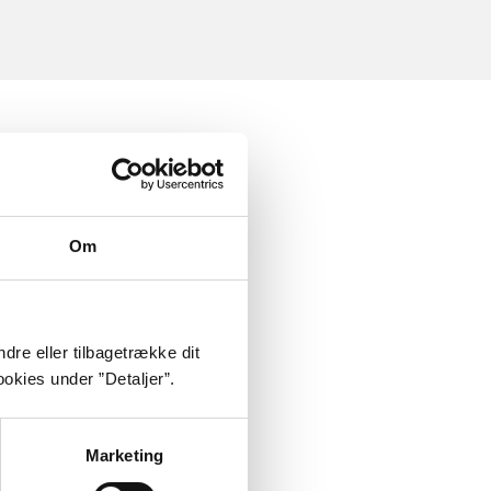
Om
dre eller tilbagetrække dit
okies under ”Detaljer”.
Marketing