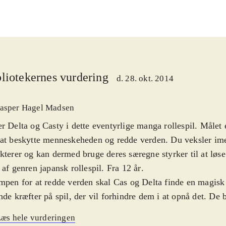
liotekernes vurdering
d. 28. okt. 2014
asper Hagel Madsen
r Delta og Casty i dette eventyrlige manga rollespil. Målet 
at beskytte menneskeheden og redde verden. Du veksler im
kterer og kan dermed bruge deres særegne styrker til at løse
 af genren japansk rollespil. Fra 12 år
.
mpen for at redde verden skal Cas og Delta finde en magis
nde kræfter på spil, der vil forhindre dem i at opnå det. De bl
e af Zir, der leder Genomirai kirken og er ved at lave en fa
æs hele vurderingen
play minder om det fra andre spil i genren. Man bevæger s