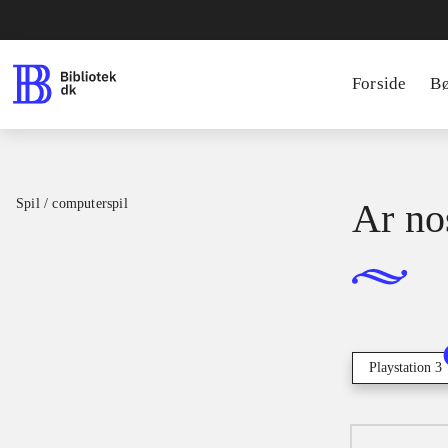
Forside
B
Spil / computerspil
Ar no
Playstation 3