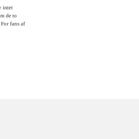
 intet
em de to
 For fans af