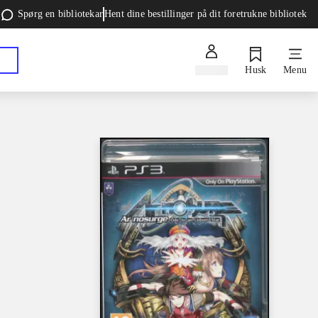
Spørg en bibliotekar
Hent dine bestillinger på dit foretrukne bibliotek
Log ind
Husk
Menu