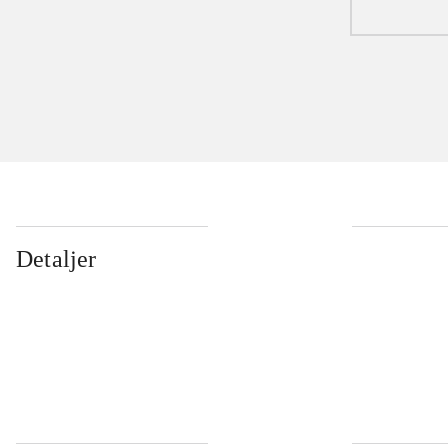
Detaljer
...
...
...
...