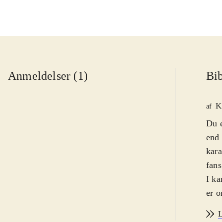
Anmeldelser (1)
Bib
K
af
Du e
end 
kara
fans
I ka
er o
fang
L
Game