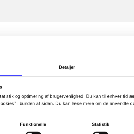
Detaljer
s
atistik og optimering af brugervenlighed. Du kan til enhver tid æn
ookies” i bunden af siden. Du kan læse mere om de anvendte co
Funktionelle
Statistik