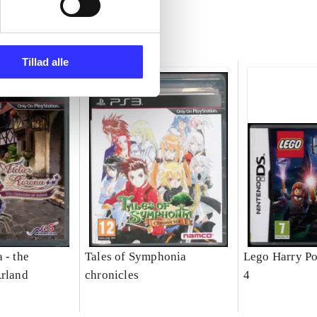
Tillad alle
 - the
Tales of Symphonia
Lego Harry Pot
Arland
chronicles
4