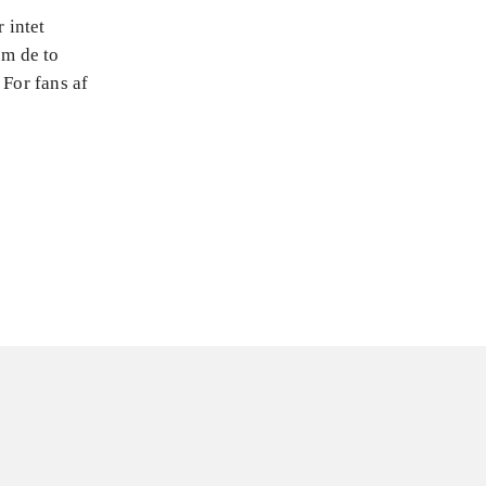
 intet
em de to
 For fans af