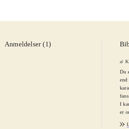
Anmeldelser (1)
Bib
K
af
Du e
end 
kara
fans
I ka
er o
fang
L
Game