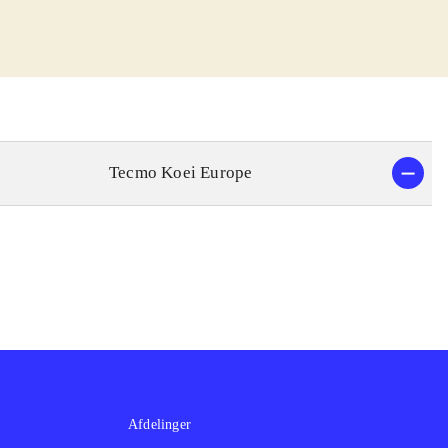
r genstande. Det
 forstår opgaven
t magtfuldt
derne
.
tologisk
al bruge tid på
Tecmo Koei Europe
e lange dialoger.
og: Engelsk
.
ulære er serierne
nyere spil der
er findes et
rne Final fantasy
et ros
Der findes
ierne Final
 fået meget ros
.
Afdelinger