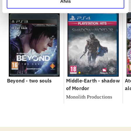
Afvis
Beyond - two souls
Middle-Earth - shadow
At
of Mordor
al
Monolith Productions