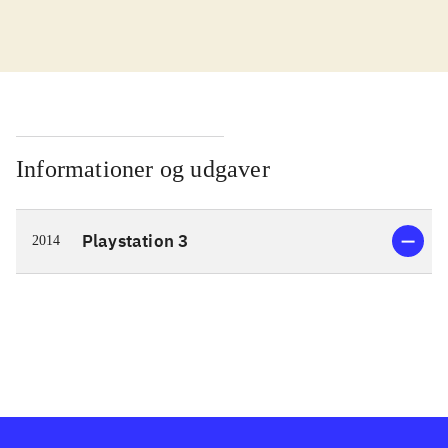
I kampen for at redde verden skal
Cas og Delta finde en magisk sang.
Men der er onde kræfter på spil, der
vil forhindre dem i at opnå det. De
bliver taget til fange af Zir, der leder
Informationer og udgaver
Genomirai kirken og er ved at lave
en farlig magisk sang. Gameplay
Playstation 3
2014
minder om det fra andre spil i
genren. Man bevæger sig rundt og
udforsker verden imens man
interagerer med andre og indsamler
genstande. Det bidrager til at man
lærer hovedpersonernes historie at
kende og forstår opgaven der skal
løses. Det ender engang imellem i