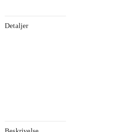
Detaljer
...
...
...
...
...
...
...
...
...
...
...
...
Beskrivelse