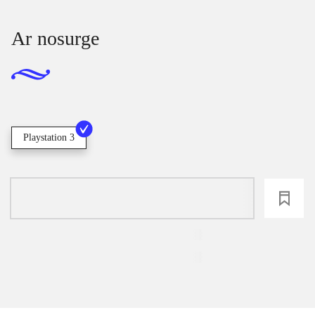
Ar nosurge
Playstation 3
loading