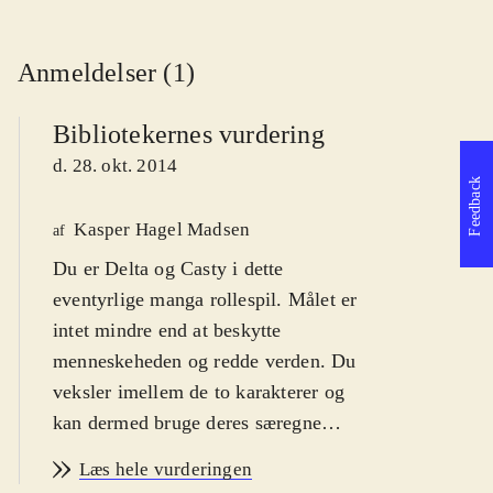
Anmeldelser (1)
Bibliotekernes vurdering
d. 28. okt. 2014
Feedback
Kasper Hagel Madsen
af
Du er Delta og Casty i dette
eventyrlige manga rollespil. Målet er
intet mindre end at beskytte
menneskeheden og redde verden. Du
veksler imellem de to karakterer og
kan dermed bruge deres særegne
styrker til at løse mysteriet. For fans
Læs hele vurderingen
af genren japansk rollespil. Fra 12 år
.