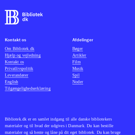
kamp, hvor et særligt magtfuldt
våben er magiske sange, der øger
chancen for at klare modstanderne
.
Spillet er en flot visuel oplevelse og
byder på et gennemført mytologisk
Kontakt os
Afdelinger
mangaunivers. Historien er dog
Om Bibliotek.dk
Bøger
Hjælp og vejledning
Artikler
forholdsvis kompleks, så man skal
Kontakt os
Film
bruge tid på at forstå den for at få det
Privatlivspolitik
Musik
fulde udbytte og affinde sig med
Leverandører
Spil
mange lange dialoger. Pegi er 16 og
English
Noder
Tilgængelighedserklæring
der er ikon for sex, hvilket dog er ret
sobert. Sprog: Engelsk
.
Der findes et væld af spil indenfor
genren. I blandt de mest populære er
Bibliotek.dk er en samlet indgang til alle danske bibliotekers
serierne Final fantasy og Dragon
materialer og til hvad der udgives i Danmark. Du kan bestille
quest. Ni no Kuni er et eksempel på
materialer og så hente og låne på dit eget bibliotek. Du kan bruge