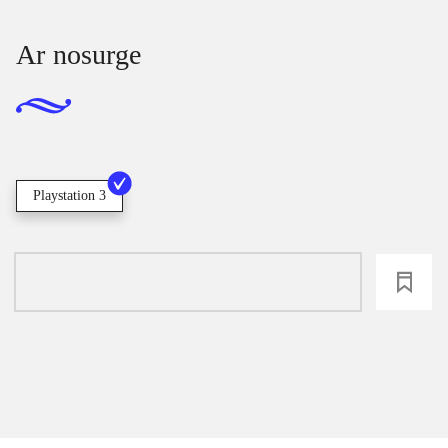
Ar nosurge
Playstation 3
loading