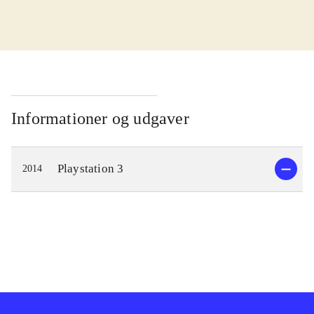
I kampen for at redde verden skal
Cas og Delta finde en magisk sang.
Men der er onde kræfter på spil, der
vil forhindre dem i at opnå det. De
bliver taget til fange af Zir, der leder
Informationer og udgaver
Genomirai kirken og er ved at lave
en farlig magisk sang. Gameplay
Playstation 3
2014
minder om det fra andre spil i
genren. Man bevæger sig rundt og
udforsker verden imens man
interagerer med andre og indsamler
genstande. Det bidrager til at man
lærer hovedpersonernes historie at
kende og forstår opgaven der skal
løses. Det ender engang imellem i