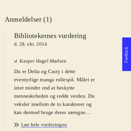
Anmeldelser (1)
Bibliotekernes vurdering
d. 28. okt. 2014
Feedback
Kasper Hagel Madsen
af
Du er Delta og Casty i dette
eventyrlige manga rollespil. Målet er
intet mindre end at beskytte
menneskeheden og redde verden. Du
veksler imellem de to karakterer og
kan dermed bruge deres særegne
styrker til at løse mysteriet. For fans
Læs hele vurderingen
af genren japansk rollespil. Fra 12 år
.