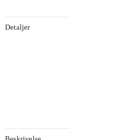
Detaljer
...
...
...
...
...
...
...
...
...
...
...
...
Beskrivelse