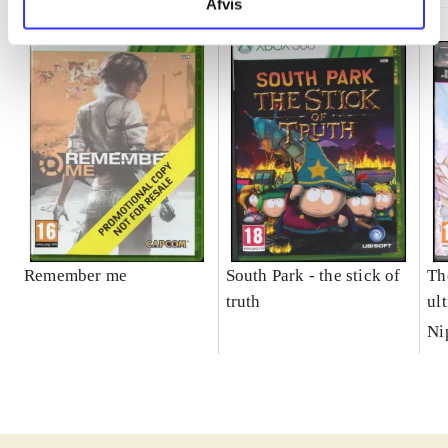
Afvis
Remember me
South Park - the stick of
Th
truth
ul
Ni