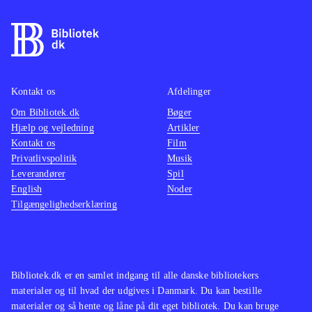
kamp, hvor et særligt magtfuldt
våben er magiske sange, der øger
chancen for at klare modstanderne
.
Spillet er en flot visuel oplevelse og
byder på et gennemført mytologisk
Kontakt os
Afdelinger
mangaunivers. Historien er dog
Om Bibliotek.dk
Bøger
Hjælp og vejledning
Artikler
forholdsvis kompleks, så man skal
Kontakt os
Film
bruge tid på at forstå den for at få det
Privatlivspolitik
Musik
fulde udbytte og affinde sig med
Leverandører
Spil
mange lange dialoger. Pegi er 16 og
English
Noder
Tilgængelighedserklæring
der er ikon for sex, hvilket dog er ret
sobert. Sprog: Engelsk
.
Der findes et væld af spil indenfor
genren. I blandt de mest populære er
Bibliotek.dk er en samlet indgang til alle danske bibliotekers
serierne Final fantasy og Dragon
materialer og til hvad der udgives i Danmark. Du kan bestille
quest. Ni no Kuni er et eksempel på
materialer og så hente og låne på dit eget bibliotek. Du kan bruge