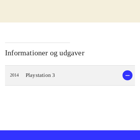
I kampen for at redde verden skal
Cas og Delta finde en magisk sang.
Men der er onde kræfter på spil, der
vil forhindre dem i at opnå det. De
bliver taget til fange af Zir, der leder
Informationer og udgaver
Genomirai kirken og er ved at lave
en farlig magisk sang. Gameplay
Playstation 3
2014
minder om det fra andre spil i
genren. Man bevæger sig rundt og
udforsker verden imens man
interagerer med andre og indsamler
genstande. Det bidrager til at man
lærer hovedpersonernes historie at
kende og forstår opgaven der skal
løses. Det ender engang imellem i