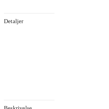
Detaljer
...
...
...
...
...
...
...
...
...
...
...
...
Beskrivelse