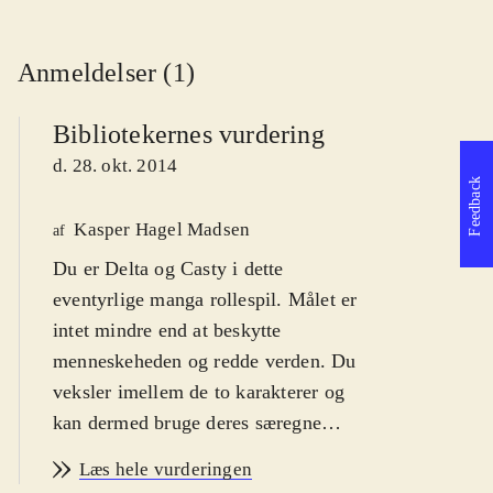
Anmeldelser (1)
Bibliotekernes vurdering
d. 28. okt. 2014
Feedback
Kasper Hagel Madsen
af
Du er Delta og Casty i dette
eventyrlige manga rollespil. Målet er
intet mindre end at beskytte
menneskeheden og redde verden. Du
veksler imellem de to karakterer og
kan dermed bruge deres særegne
styrker til at løse mysteriet. For fans
Læs hele vurderingen
af genren japansk rollespil. Fra 12 år
.