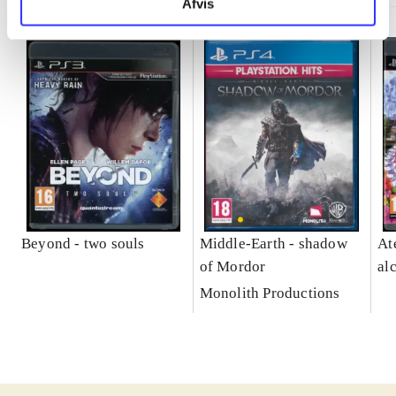
Afvis
Beyond - two souls
Middle-Earth - shadow
At
of Mordor
al
Monolith Productions