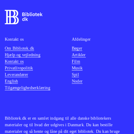
kamp, hvor et særligt magtfuldt
våben er magiske sange, der øger
chancen for at klare modstanderne
.
Spillet er en flot visuel oplevelse og
byder på et gennemført mytologisk
Kontakt os
Afdelinger
mangaunivers. Historien er dog
Om Bibliotek.dk
Bøger
Hjælp og vejledning
Artikler
forholdsvis kompleks, så man skal
Kontakt os
Film
bruge tid på at forstå den for at få det
Privatlivspolitik
Musik
fulde udbytte og affinde sig med
Leverandører
Spil
mange lange dialoger. Pegi er 16 og
English
Noder
Tilgængelighedserklæring
der er ikon for sex, hvilket dog er ret
sobert. Sprog: Engelsk
.
Der findes et væld af spil indenfor
genren. I blandt de mest populære er
Bibliotek.dk er en samlet indgang til alle danske bibliotekers
serierne Final fantasy og Dragon
materialer og til hvad der udgives i Danmark. Du kan bestille
quest. Ni no Kuni er et eksempel på
materialer og så hente og låne på dit eget bibliotek. Du kan bruge