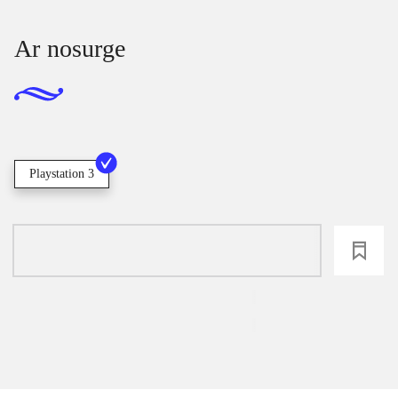
Ar nosurge
Playstation 3
loading