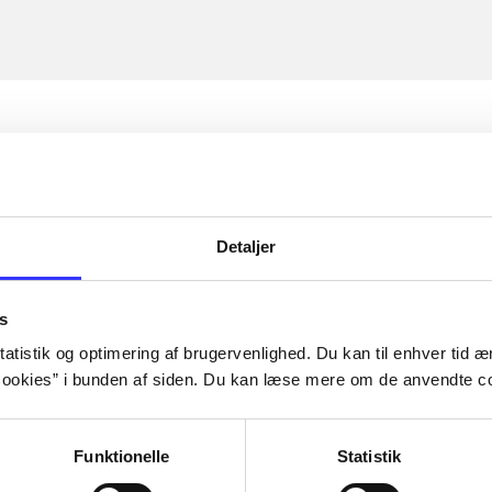
Detaljer
s
atistik og optimering af brugervenlighed. Du kan til enhver tid æn
ookies” i bunden af siden. Du kan læse mere om de anvendte co
Funktionelle
Statistik