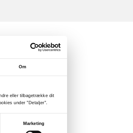
Om
dre eller tilbagetrække dit
okies under ”Detaljer”.
Marketing