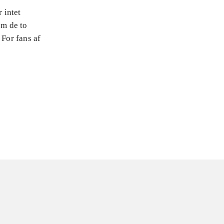
 intet
em de to
 For fans af