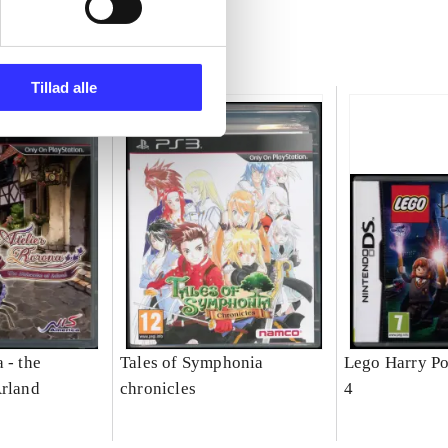
Tillad alle
 - the
Tales of Symphonia
Lego Harry Pot
Arland
chronicles
4