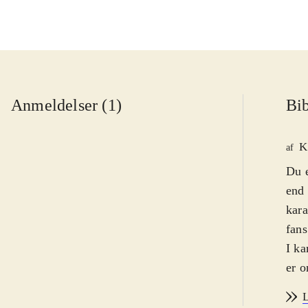
Anmeldelser (1)
Bib
K
af
Du e
end 
kara
fans
I ka
er o
fang
L
Game