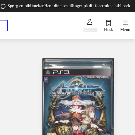
Spørg en bibliotekar
Hent dine bestillinger på dit foretrukne bibliotek
Log ind
Husk
Menu