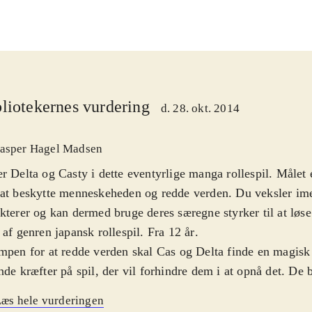
liotekernes vurdering
d. 28. okt. 2014
asper Hagel Madsen
r Delta og Casty i dette eventyrlige manga rollespil. Målet 
at beskytte menneskeheden og redde verden. Du veksler im
kterer og kan dermed bruge deres særegne styrker til at løse
 af genren japansk rollespil. Fra 12 år
.
mpen for at redde verden skal Cas og Delta finde en magis
nde kræfter på spil, der vil forhindre dem i at opnå det. De bl
e af Zir, der leder Genomirai kirken og er ved at lave en fa
æs hele vurderingen
play minder om det fra andre spil i genren. Man bevæger s