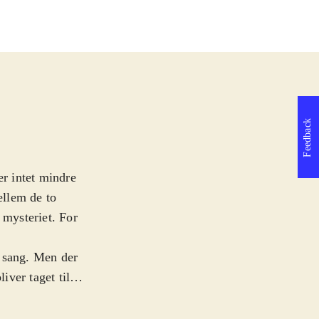
Feedback
er intet mindre
ellem de to
 mysteriet. For
k sang. Men der
iver taget til
rlig magisk sang.
ig rundt og