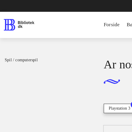
Forside
B
Spil / computerspil
Ar no
Playstation 3