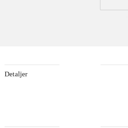
Detaljer
...
...
...
...