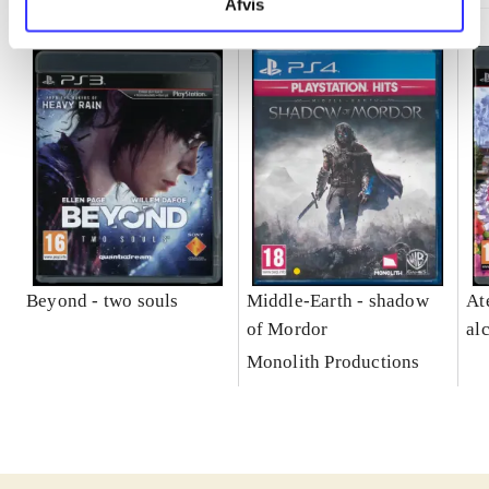
Afvis
Beyond - two souls
Middle-Earth - shadow
At
of Mordor
al
Monolith Productions