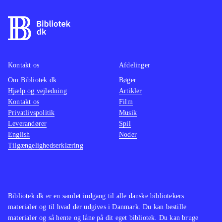
kamp, hvor et særligt magtfuldt
våben er magiske sange, der øger
chancen for at klare modstanderne
.
Spillet er en flot visuel oplevelse og
byder på et gennemført mytologisk
Kontakt os
Afdelinger
mangaunivers. Historien er dog
Om Bibliotek.dk
Bøger
Hjælp og vejledning
Artikler
forholdsvis kompleks, så man skal
Kontakt os
Film
bruge tid på at forstå den for at få det
Privatlivspolitik
Musik
fulde udbytte og affinde sig med
Leverandører
Spil
mange lange dialoger. Pegi er 16 og
English
Noder
Tilgængelighedserklæring
der er ikon for sex, hvilket dog er ret
sobert. Sprog: Engelsk
.
Der findes et væld af spil indenfor
genren. I blandt de mest populære er
Bibliotek.dk er en samlet indgang til alle danske bibliotekers
serierne Final fantasy og Dragon
materialer og til hvad der udgives i Danmark. Du kan bestille
quest. Ni no Kuni er et eksempel på
materialer og så hente og låne på dit eget bibliotek. Du kan bruge