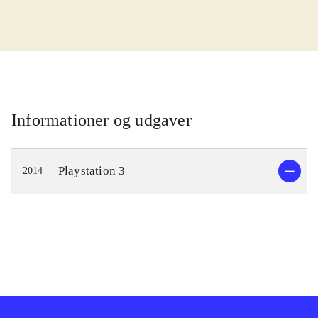
I kampen for at redde verden skal
Cas og Delta finde en magisk sang.
Men der er onde kræfter på spil, der
vil forhindre dem i at opnå det. De
bliver taget til fange af Zir, der leder
Informationer og udgaver
Genomirai kirken og er ved at lave
en farlig magisk sang. Gameplay
Playstation 3
2014
minder om det fra andre spil i
genren. Man bevæger sig rundt og
udforsker verden imens man
interagerer med andre og indsamler
genstande. Det bidrager til at man
lærer hovedpersonernes historie at
kende og forstår opgaven der skal
løses. Det ender engang imellem i