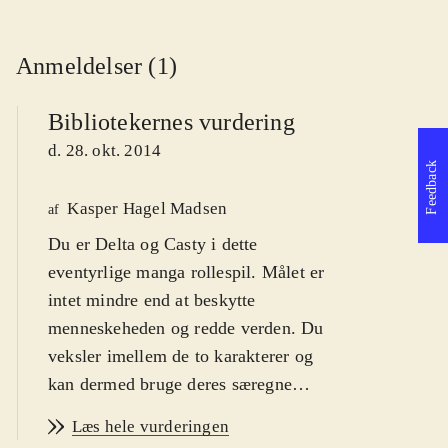
Anmeldelser (1)
Bibliotekernes vurdering
d. 28. okt. 2014
Feedback
Kasper Hagel Madsen
af
Du er Delta og Casty i dette
eventyrlige manga rollespil. Målet er
intet mindre end at beskytte
menneskeheden og redde verden. Du
veksler imellem de to karakterer og
kan dermed bruge deres særegne
styrker til at løse mysteriet. For fans
Læs hele vurderingen
af genren japansk rollespil. Fra 12 år
.