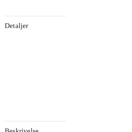
Detaljer
...
...
...
...
...
...
...
...
...
...
...
...
Beskrivelse