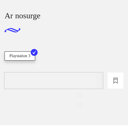
Ar nosurge
Playstation 3
loading