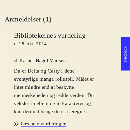
Anmeldelser (1)
Bibliotekernes vurdering
d. 28. okt. 2014
Feedback
Kasper Hagel Madsen
af
Du er Delta og Casty i dette
eventyrlige manga rollespil. Målet er
intet mindre end at beskytte
menneskeheden og redde verden. Du
veksler imellem de to karakterer og
kan dermed bruge deres særegne
styrker til at løse mysteriet. For fans
Læs hele vurderingen
af genren japansk rollespil. Fra 12 år
.