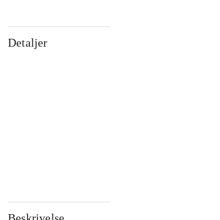
Detaljer
...
...
...
...
...
...
...
...
...
...
...
...
Beskrivelse