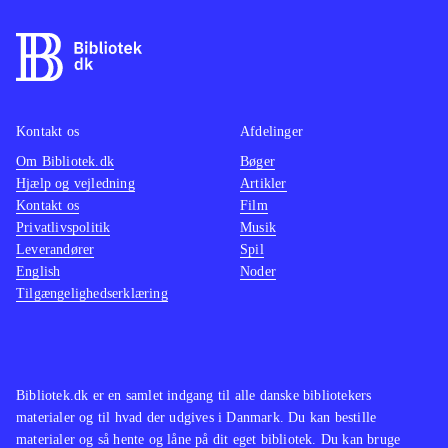
kamp, hvor et særligt magtfuldt
våben er magiske sange, der øger
chancen for at klare modstanderne
.
Spillet er en flot visuel oplevelse og
byder på et gennemført mytologisk
Kontakt os
Afdelinger
mangaunivers. Historien er dog
Om Bibliotek.dk
Bøger
Hjælp og vejledning
Artikler
forholdsvis kompleks, så man skal
Kontakt os
Film
bruge tid på at forstå den for at få det
Privatlivspolitik
Musik
fulde udbytte og affinde sig med
Leverandører
Spil
mange lange dialoger. Pegi er 16 og
English
Noder
Tilgængelighedserklæring
der er ikon for sex, hvilket dog er ret
sobert. Sprog: Engelsk
.
Der findes et væld af spil indenfor
genren. I blandt de mest populære er
Bibliotek.dk er en samlet indgang til alle danske bibliotekers
serierne Final fantasy og Dragon
materialer og til hvad der udgives i Danmark. Du kan bestille
quest. Ni no Kuni er et eksempel på
materialer og så hente og låne på dit eget bibliotek. Du kan bruge