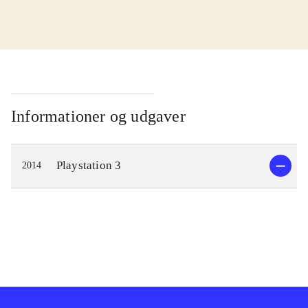
I kampen for at redde verden skal
Cas og Delta finde en magisk sang.
Men der er onde kræfter på spil, der
vil forhindre dem i at opnå det. De
bliver taget til fange af Zir, der leder
Informationer og udgaver
Genomirai kirken og er ved at lave
en farlig magisk sang. Gameplay
Playstation 3
2014
minder om det fra andre spil i
genren. Man bevæger sig rundt og
udforsker verden imens man
interagerer med andre og indsamler
genstande. Det bidrager til at man
lærer hovedpersonernes historie at
kende og forstår opgaven der skal
løses. Det ender engang imellem i