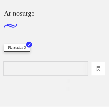
Ar nosurge
Playstation 3
loading