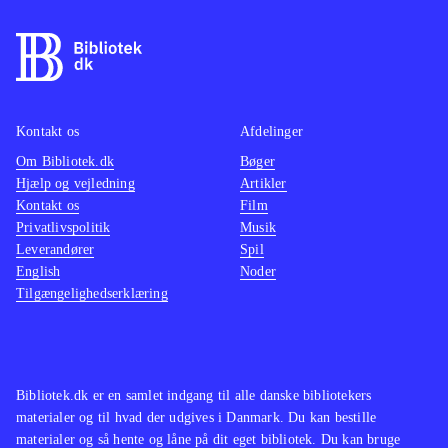
kamp, hvor et særligt magtfuldt
våben er magiske sange, der øger
chancen for at klare modstanderne
.
Spillet er en flot visuel oplevelse og
byder på et gennemført mytologisk
Kontakt os
Afdelinger
mangaunivers. Historien er dog
Om Bibliotek.dk
Bøger
Hjælp og vejledning
Artikler
forholdsvis kompleks, så man skal
Kontakt os
Film
bruge tid på at forstå den for at få det
Privatlivspolitik
Musik
fulde udbytte og affinde sig med
Leverandører
Spil
mange lange dialoger. Pegi er 16 og
English
Noder
Tilgængelighedserklæring
der er ikon for sex, hvilket dog er ret
sobert. Sprog: Engelsk
.
Der findes et væld af spil indenfor
genren. I blandt de mest populære er
Bibliotek.dk er en samlet indgang til alle danske bibliotekers
serierne Final fantasy og Dragon
materialer og til hvad der udgives i Danmark. Du kan bestille
quest. Ni no Kuni er et eksempel på
materialer og så hente og låne på dit eget bibliotek. Du kan bruge