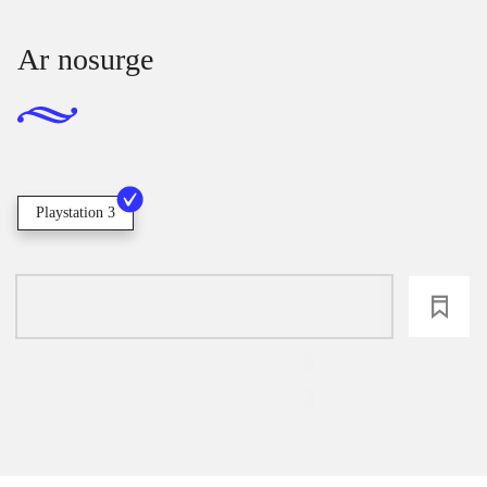
Ar nosurge
Playstation 3
loading