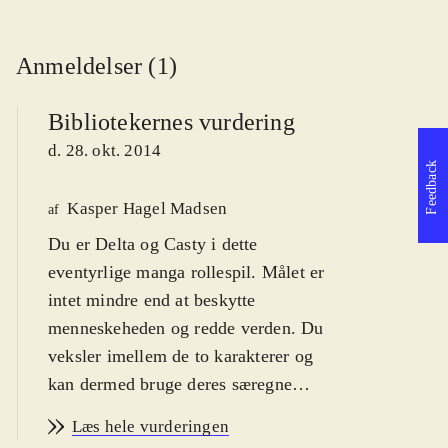
Anmeldelser (1)
Bibliotekernes vurdering
d. 28. okt. 2014
Feedback
Kasper Hagel Madsen
af
Du er Delta og Casty i dette
eventyrlige manga rollespil. Målet er
intet mindre end at beskytte
menneskeheden og redde verden. Du
veksler imellem de to karakterer og
kan dermed bruge deres særegne
styrker til at løse mysteriet. For fans
Læs hele vurderingen
af genren japansk rollespil. Fra 12 år
.