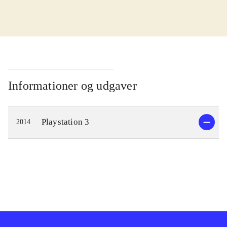
I kampen for at redde verden skal
Cas og Delta finde en magisk sang.
Men der er onde kræfter på spil, der
vil forhindre dem i at opnå det. De
bliver taget til fange af Zir, der leder
Informationer og udgaver
Genomirai kirken og er ved at lave
en farlig magisk sang. Gameplay
Playstation 3
2014
minder om det fra andre spil i
genren. Man bevæger sig rundt og
udforsker verden imens man
interagerer med andre og indsamler
genstande. Det bidrager til at man
lærer hovedpersonernes historie at
kende og forstår opgaven der skal
løses. Det ender engang imellem i