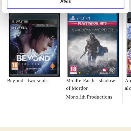
Afvis
Beyond - two souls
Middle-Earth - shadow
At
of Mordor
al
Monolith Productions