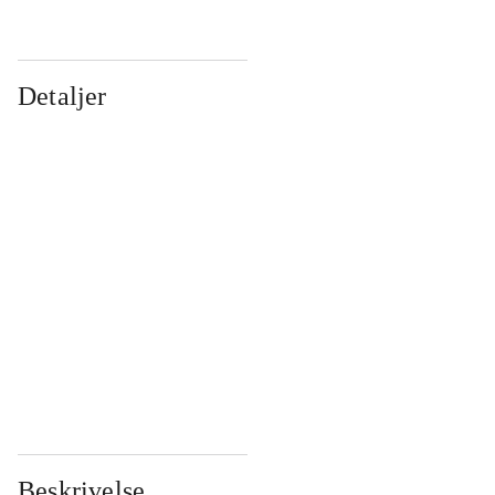
Detaljer
...
...
...
...
...
...
...
...
...
...
...
...
Beskrivelse