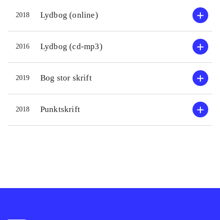
Det er en meget fin helstøbt roman,
der med sit kortfattede sprog formår,
Lydbog (online)
2018
at gøre Jonas' historie vedkommende.
Og selv om fortælletempoet er
Lydbog (cd-mp3)
2016
langsomt, til tider melankolsk, er der
masser af drama i de rammende
Bog stor skrift
2019
replikker. Bogen behandler bl.a. sorg
på en måde, så alle kan læse med og
Punktskrift
2018
spejle sig i universelle menneskelige
grundvilkår og udfordringer. Alt i alt
en intens læseoplevelse
.
Temaet er som i
En mand der hedder
Ove
, blot med mere dybde, og et
sprog der er helt sig selv
.