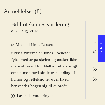
Anmeldelser (8)
Bibliotekernes vurdering
d. 28. aug. 2018
Litte
Feedback
Michael Linde Larsen
af
Line
af
Sidst i fyrrerne er Jonas Ebeneser
d. 2
fyldt med ar på sjælen og ønsker ikke
mere at leve. Umiddelbart et alvorligt
Læs
emne, men med sin lette blanding af
humor og refleksioner over livet,
Læs
henvender bogen sig til et bredt
publikum
.
Læs hele vurderingen
Fraskilt, dement mor på plejehjem og