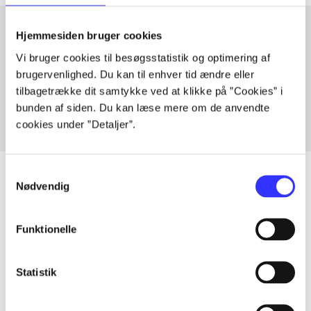
Hjemmesiden bruger cookies
Vi bruger cookies til besøgsstatistik og optimering af
Artikler med samme emner
brugervenlighed. Du kan til enhver tid ændre eller
Fra
tilbagetrække dit samtykke ved at klikke på ”Cookies” i
bunden af siden. Du kan læse mere om de anvendte
cookies under ”Detaljer”.
Samtykkevalg
Nødvendig
Artikler
Funktionelle
Alle registrerede artikler fordelt på udgivelser
Statistik
...