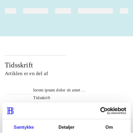
heste
børnebøger
ridning
hestesygdomme
vokal
Tidsskrift
Artiklen er en del af
lorem ipsum dolor sit amet ...
Tidsskrift
Artiklerne i
handler ofte om
Samtykke
Detaljer
Om