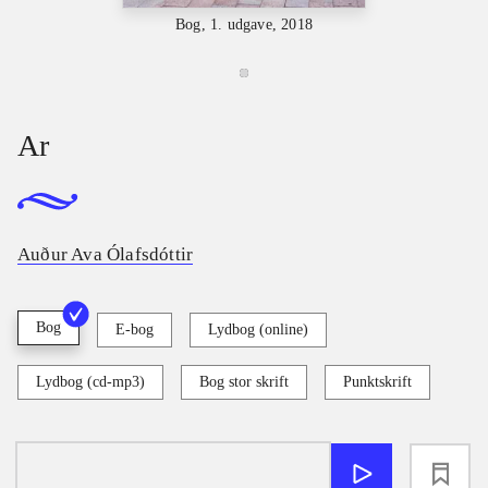
Bog, 1. udgave, 2018
Ar
Auður Ava Ólafsdóttir
Bog
E-bog
Lydbog (online)
Lydbog (cd-mp3)
Bog stor skrift
Punktskrift
loading