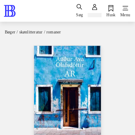
Søg
Log ind
Husk
Menu
Bøger / skønlitteratur / romaner