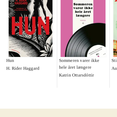
Hun
Sommeren varer ikke
St
hele året længere
H. Rider Haggard
Au
Katrin Ottarsdóttir