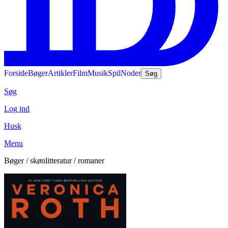
Forside
Bøger
Artikler
Film
Musik
Spil
Noder
Søg
Søg
Log ind
Husk
Menu
Bøger / skønlitteratur / romaner