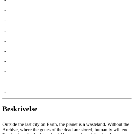
...
...
...
...
...
...
...
...
...
Beskrivelse
Outside the last city on Earth, the planet is a wasteland. Without the
Archive, where the genes of the dead are stored, humanity will end.