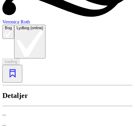
Veronica Roth
Bog
Lydbog (online)
loading
Detaljer
...
...
...