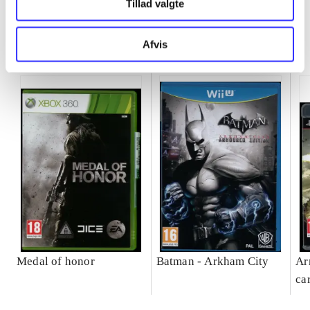
Tillad valgte
Minder om
Afvis
Medal of honor
Batman - Arkham City
Ar
car