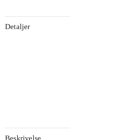
Detaljer
...
...
...
...
...
...
...
...
...
...
...
...
Beskrivelse