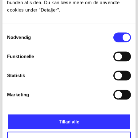
bunden af siden. Du kan læse mere om de anvendte
Artikler
cookies under ”Detaljer”.
Alle registrerede artikler fordelt på udgivelser
...
Samtykkevalg
Nødvendig
...
Funktionelle
...
Statistik
...
Marketing
...
Tillad alle