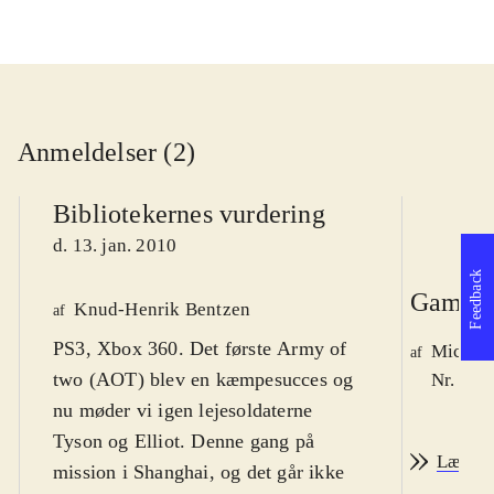
Anmeldelser (2)
Bibliotekernes vurdering
d. 13. jan. 2010
Feedback
Game r
Knud-Henrik Bentzen
af
PS3, Xbox 360. Det første Army of
Michae
af
two (AOT) blev en kæmpesucces og
Nr. 105
nu møder vi igen lejesoldaterne
Tyson og Elliot. Denne gang på
Læs an
mission i Shanghai, og det går ikke