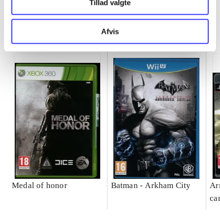
Tillad valgte
Minder om
Afvis
Medal of honor
Batman - Arkham City
Ar
car