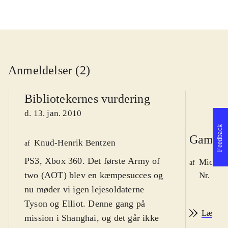
Anmeldelser (2)
Bibliotekernes vurdering
d. 13. jan. 2010
Feedback
Game r
Knud-Henrik Bentzen
af
PS3, Xbox 360. Det første Army of
Michae
af
two (AOT) blev en kæmpesucces og
Nr. 105
nu møder vi igen lejesoldaterne
Tyson og Elliot. Denne gang på
Læs an
mission i Shanghai, og det går ikke