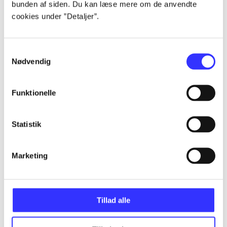
bunden af siden. Du kan læse mere om de anvendte
Artikler
cookies under ”Detaljer”.
Alle registrerede artikler fordelt på udgivelser
...
Samtykkevalg
Nødvendig
...
Funktionelle
...
Statistik
...
Marketing
...
Tillad alle