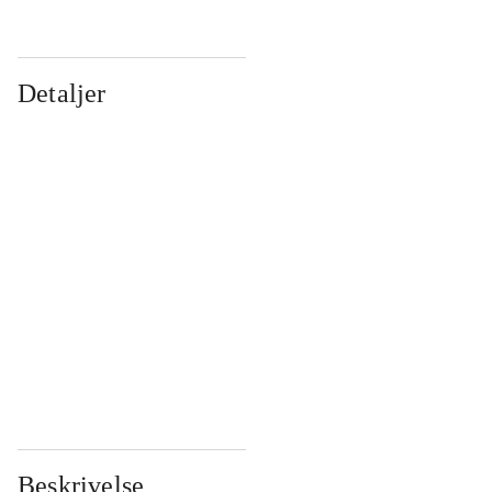
Detaljer
...
...
...
...
...
...
...
...
...
...
...
...
Beskrivelse