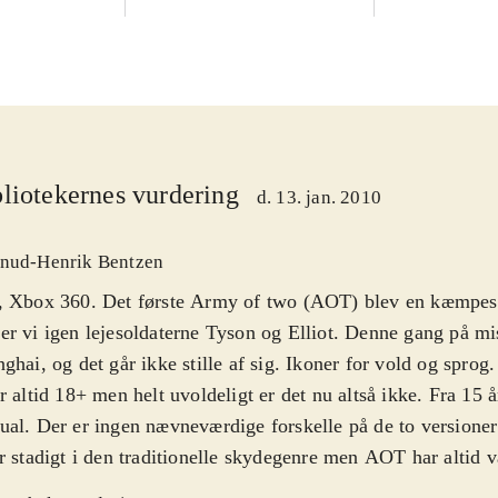
liotekernes vurdering
d. 13. jan. 2010
nud-Henrik Bentzen
, Xbox 360. Det første Army of two (AOT) blev en kæmpes
r vi igen lejesoldaterne Tyson og Elliot. Denne gang på mi
ghai, og det går ikke stille af sig. Ikoner for vold og sprog
r altid 18+ men helt uvoldeligt er det nu altså ikke. Fra 15 
al. Der er ingen nævneværdige forskelle på de to versioner
r stadigt i den traditionelle skydegenre men AOT har altid v
t man spillede to sammen, enten via splitscreen eller online