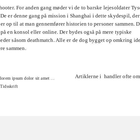
hooter. For anden gang møder vi de to barske lejesoldater Ty
 De er denne gang på mission i Shanghai i dette skydespil, de
ger op til at man gennemfører historien to personer sammen. 
 på en konsol eller online. Der bydes også på mere typiske
eder såsom deathmatch. Alle er de dog bygget op omkring id
lere sammen.
Artiklerne i
handler ofte om
lorem ipsum dolor sit amet ...
Tidsskrift