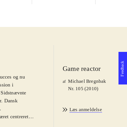
Feedback
Game reactor
ucces og nu
Michael Bregnbak
af
ssion i
Nr. 105 (2010)
. Sidstnævnte
år. Dansk
.
Læs anmeldelse
æret centreret
. Stadig er det