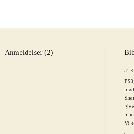
Anmeldelser (2)
Bib
K
af
PS3
møde
Shan
give
manu
Vi e
om a