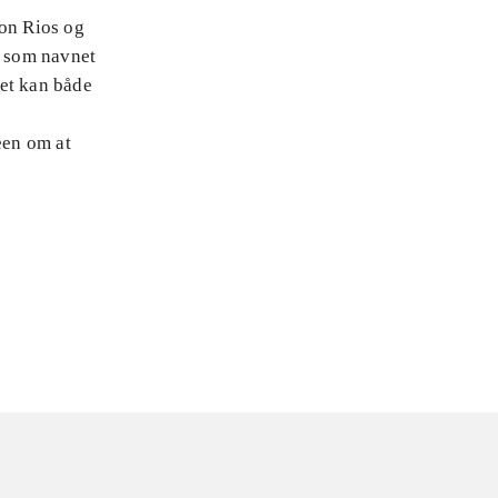
son Rios og
r som navnet
Det kan både
een om at