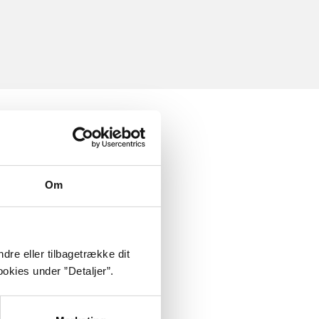
Om
dre eller tilbagetrække dit
okies under ”Detaljer”.