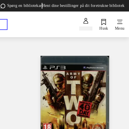
Spørg en bibliotekar
Hent dine bestillinger på dit foretrukne bibliotek
Log ind
Husk
Menu