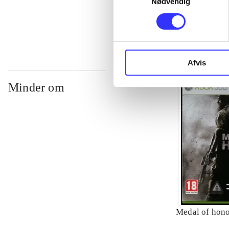
Nødvendig
...
Afvis
Minder om
Medal of hon