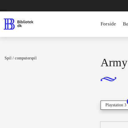
Forside
B
Spil / computerspil
Army 
Playstation 3