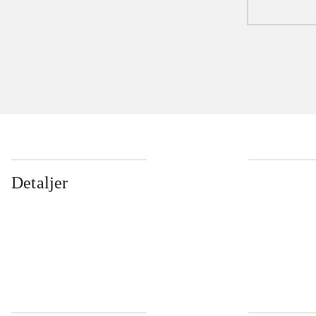
Detaljer
...
...
...
...