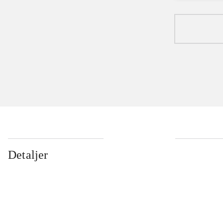
Detaljer
...
...
...
...