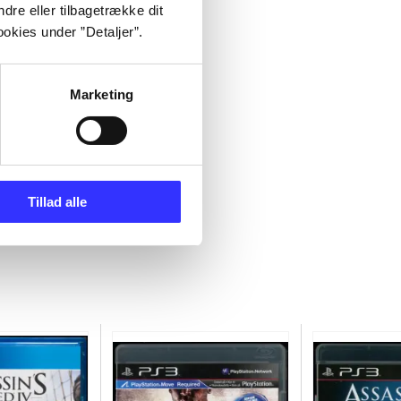
dre eller tilbagetrække dit
okies under ”Detaljer”.
Marketing
Tillad alle