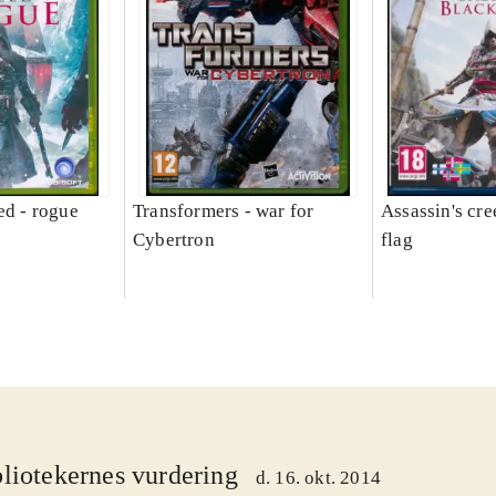
ed - rogue
Transformers - war for
Assassin's cre
Cybertron
flag
liotekernes vurdering
d. 16. okt. 2014