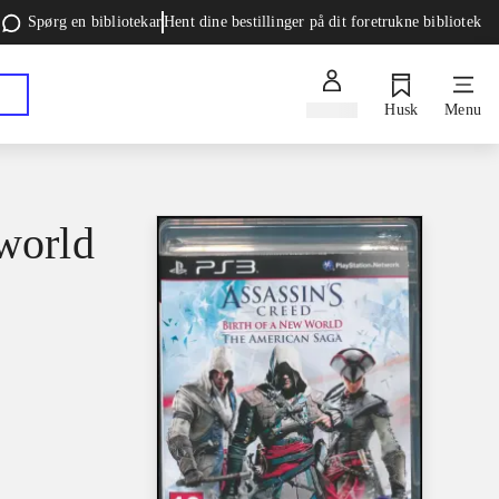
Spørg en bibliotekar
Hent dine bestillinger på dit foretrukne bibliotek
Log ind
Husk
Menu
 world