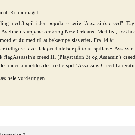
acob Kobbernagel
ing med 3 spil i den populære serie "Assassin's creed". Tag
 Aveline i sumpene omkring New Orleans. Med list, forklæ
mord er du med til at bekæmpe slaveriet. Fra 14 år
.
er tidligere lavet lektørudtalelser på to af spillene:
Assassin'
k flag
Assassin's creed III
(Playstation 3) og Assassin's creed
Herunder anmeldes det tredje spil "Assassins Creed Liberati
dpersonen er den kvindelige snigmorder Aveline, der bekæ
æs hele vurderingen
det formål benytter hun tre forskellige forklædninger: Slave
 og snigmorderen. Hver type besidder egenskaber der passer
kellige scener i spillet. Aveline lister, stjæler, charmerer, klat
er m.m. Et kort i nederste venstre hjørner bruges til at loka
ssionerne. Sprog: engelsk
Der er tidligere lavet lektørudtalel
lene: Assassin's creed IV - black flag (Playstation 3) og
(Pla
nder anmeldes det tredje spil "Assassins Creed Liberation