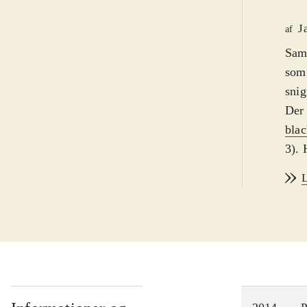
J
af
Saml
som
snig
Der 
blac
3). 
Hove
L
Til 
dame
fors
myrd
i mi
spil
Heru