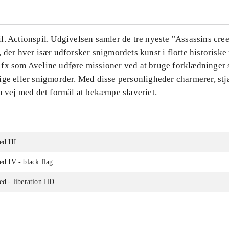
. Actionspil. Udgivelsen samler de tre nyeste "Assassins cre
 der hver især udforsker snigmordets kunst i flotte historiske
fx som Aveline udføre missioner ved at bruge forklædninger 
ge eller snigmorder. Med disse personligheder charmerer, stjæ
n vej med det formål at bekæmpe slaveriet.
ed III
eed IV - black flag
eed - liberation HD