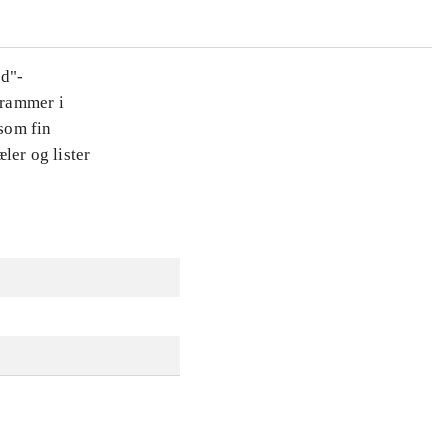
ed"-
 rammer i
som fin
ler og lister