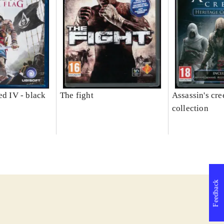
ed IV - black
The fight
Assassin's cre
collection
Feedback