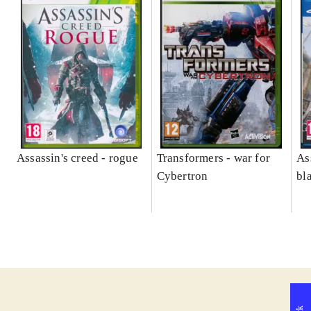
Assassin's creed - rogue
Transformers - war for
As
Cybertron
bl