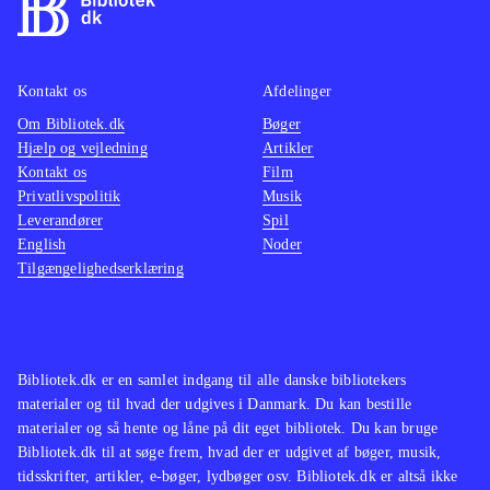
lektørudtalelser på to af spillene:
Assassin's creed IV - black flag
(Playstation 3) og
(Playstation 3).
Kontakt os
Afdelinger
Herunder anmeldes det tredje spil
Om Bibliotek.dk
Bøger
Hjælp og vejledning
Artikler
"Assassins Creed Liberation".
Kontakt os
Film
Hovedpersonen er den kvindelige
Privatlivspolitik
Musik
snigmorder Aveline, der bekæmper
Leverandører
Spil
slaveriet. Til det formål benytter hun
English
Noder
Tilgængelighedserklæring
tre forskellige forklædninger:
Slavepigen, den fine dame og
snigmorderen. Hver type besidder
egenskaber der passer bedst til de
Bibliotek.dk er en samlet indgang til alle danske bibliotekers
forskellige scener i spillet. Aveline
materialer og til hvad der udgives i Danmark. Du kan bestille
lister, stjæler, charmerer, klatrer,
materialer og så hente og låne på dit eget bibliotek. Du kan bruge
Bibliotek.dk til at søge frem, hvad der er udgivet af bøger, musik,
løber, myrder m.m. Et kort i nederste
tidsskrifter, artikler, e-bøger, lydbøger osv. Bibliotek.dk er altså ikke
venstre hjørner bruges til at