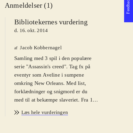
Feedback
Anmeldelser (1)
Bibliotekernes vurdering
d. 16. okt. 2014
Jacob Kobbernagel
af
Samling med 3 spil i den populære
serie "Assassin's creed". Tag fx på
eventyr som Aveline i sumpene
omkring New Orleans. Med list,
forklædninger og snigmord er du
med til at bekæmpe slaveriet. Fra 14
år
.
Læs hele vurderingen
Der er tidligere lavet lektørudtalelser
på to af spillene:
Assassin's creed IV
- black flag
Assassin's creed III