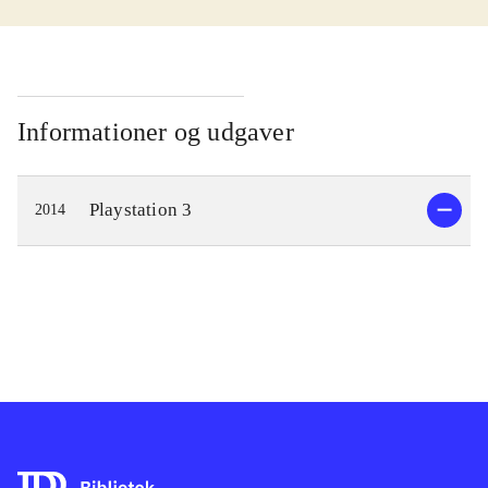
(Playstation 3) og Assassin's creed III
(Playstation 3). Herunder anmeldes
det tredje spil "Assassins Creed
Liberation". Hovedpersonen er den
Informationer og udgaver
kvindelige snigmorder Aveline, der
bekæmper slaveriet. Til det formål
Playstation 3
2014
benytter hun tre forskellige
forklædninger: Slavepigen, den fine
dame og snigmorderen. Hver type
besidder egenskaber der passer bedst
til de forskellige scener i spillet.
Aveline lister, stjæler, charmerer,
klatrer, løber, myrder m.m. Et kort i
nederste venstre hjørner bruges til at
lokalisere næste trin i missionerne.
Sprog: engelsk
Der er tidligere lavet