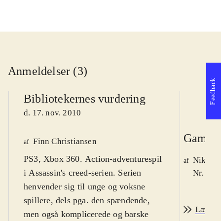
Anmeldelser (3)
Feedback
Bibliotekernes vurdering
d. 17. nov. 2010
Game r
Finn Christiansen
af
PS3, Xbox 360. Action-adventurespil
Nikolaj
af
i Assassin's creed-serien. Serien
Nr. 113
henvender sig til unge og voksne
spillere, dels pga. den spændende,
Læs an
men også komplicerede og barske