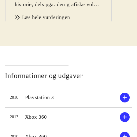
historie, dels pga. den grafiske vold.
Målgruppen er fra 15 år. Spillet har
Læs hele vurderingen
engelsk tale, og der er mulighed for
danske undertekster. PEGI: 18 og
ikoner for vold og grimt sprog
.
Spillet ligner grundlæggende sin
forgænger Assassin's creed II, 2009.
Historien er naturligvis ny (og lang -
cirka 15 timer), og den holder samme
Informationer og udgaver
fremragende niveau som sine
forgængere. Her er handlingen flyttet
Playstation 3
2010
til området omkring Rom, hvor
korruption og tyranni hersker. Til sin
hjælp, har Ezio denne gang et
Xbox 360
2013
hemmeligt broderskab af
snigmordere, som han kan give
Xbox 360
2010