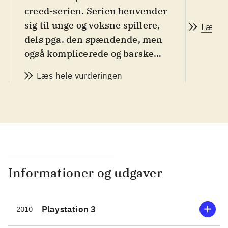
creed-serien. Serien henvender
sig til unge og voksne spillere,
Læs a
dels pga. den spændende, men
også komplicerede og barske
historie, dels pga. den grafiske
Læs hele vurderingen
vold. Målgruppen er fra 15 år.
Spillet har engelsk tale, og der
er mulighed for danske
undertekster. PEGI: 18 og
ikoner for vold og grimt sprog
.
Spillet ligner grundlæggende
sin forgænger Assassin's creed
Informationer og udgaver
II, 2009. Historien er
naturligvis ny (og lang - cirka
Playstation 3
2010
15 timer), og den holder samme
fremragende niveau som sine