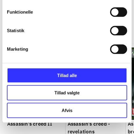
Assassins creed - heritage
Funktionelle
collection
Statistik
Gå til serien
Marketing
Tillad alle
Tillad valgte
Afvis
Assassin's creed II
Assassin's creed -
As
revelations
br