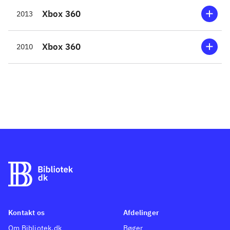
forgængere. Her er handlingen
Xbox 360
2013
flyttet til området omkring
Rom, hvor korruption og
Xbox 360
2010
tyranni hersker. Til sin hjælp,
har Ezio denne gang et
hemmeligt broderskab af
snigmordere, som han kan give
ordrer til at udføre missioner
selv, eller de kan hjælpe ham
med hans egne opgaver i byen.
Det er en rigtig fin udvikling af
gameplay. Nærværende spil er
desuden det første i serien, som
tilbyder multiplayer-indhold.
Især faktion mod faktion-
Kontakt os
Afdelinger
kampe over internet fungerer
Om Bibliotek.dk
Bøger