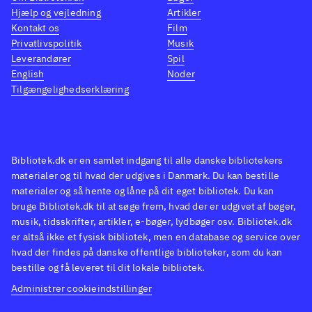
Hjælp og vejledning
Artikler
rigtig godt. Grafisk er spillet
Kontakt os
Film
stadig en lækkerbisken og
Privatlivspolitik
Musik
stemmeskuespillet er i en
Leverandører
Spil
klasse for sig. Man kan kun
English
Noder
Tilgængelighedserklæring
være imponeret
.
Seriens forgængere er
naturligvis lignende - dog skal
dette spils multiplayer-
Bibliotek.dk er en samlet indgang til alle danske bibliotekers
muligheder fremhæves.
materialer og til hvad der udgives i Danmark. Du kan bestille
Derudover er Prince of Persia-
materialer og så hente og låne på dit eget bibliotek. Du kan
bruge Bibliotek.dk til at søge frem, hvad der er udgivet af bøger,
spillene lignende
.
musik, tidsskrifter, artikler, e-bøger, lydbøger osv. Bibliotek.dk
Seriens meget høje
er altså ikke et fysisk bibliotek, men en database og service over
kvalitetsniveau fortsætter i
hvad der findes på danske offentlige biblioteker, som du kan
Assassin's creed - brotherhood.
bestille og få leveret til dit lokale bibliotek.
Historien er lang og velskrevet
Administrer cookieindstillinger
og multiplayer-mulighederne