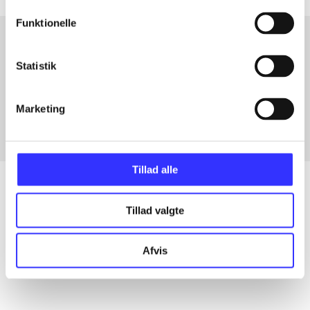
Funktionelle
Statistik
Artikler med samme emner
Fra
Marketing
Tillad alle
Tillad valgte
Artikler
Alle registrerede artikler fordelt på udgivelser
Afvis
...