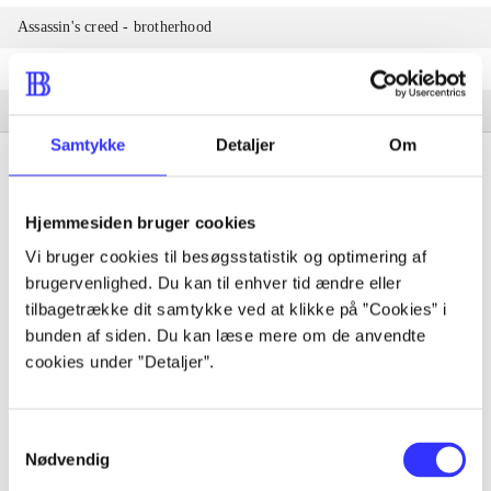
Assassin's creed - brotherhood
Assassin's creed - revelations
Assassin's creed III
Samtykke
Detaljer
Om
Hjemmesiden bruger cookies
Tidsskrift
Vi bruger cookies til besøgsstatistik og optimering af
brugervenlighed. Du kan til enhver tid ændre eller
Artiklen er en del af
tilbagetrække dit samtykke ved at klikke på ”Cookies” i
bunden af siden. Du kan læse mere om de anvendte
lorem ipsum dolor sit amet ...
cookies under ”Detaljer”.
Tidsskrift
Artiklerne i
handler ofte om
Samtykkevalg
Nødvendig