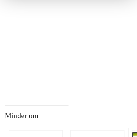
...
...
...
...
Minder om