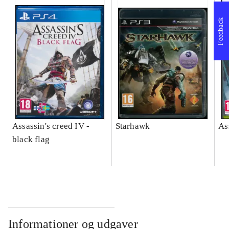
Feedback
Assassin's creed IV -
Starhawk
As
black flag
Informationer og udgaver