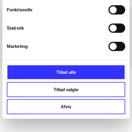
Funktionelle
Statistik
Artikler med samme emner
Fra
Marketing
Tillad alle
Tillad valgte
Artikler
Alle registrerede artikler fordelt på udgivelser
Afvis
...