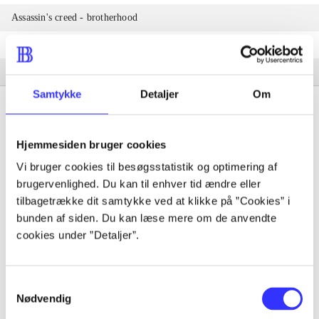
Assassin's creed - brotherhood
Assassin's creed - revelations
Assassin's creed III
Samtykke
Detaljer
Om
Hjemmesiden bruger cookies
Tidsskrift
Vi bruger cookies til besøgsstatistik og optimering af
brugervenlighed. Du kan til enhver tid ændre eller
Artiklen er en del af
tilbagetrække dit samtykke ved at klikke på ”Cookies” i
bunden af siden. Du kan læse mere om de anvendte
lorem ipsum dolor sit amet ...
cookies under ”Detaljer”.
Tidsskrift
Artiklerne i
handler ofte om
Samtykkevalg
Nødvendig