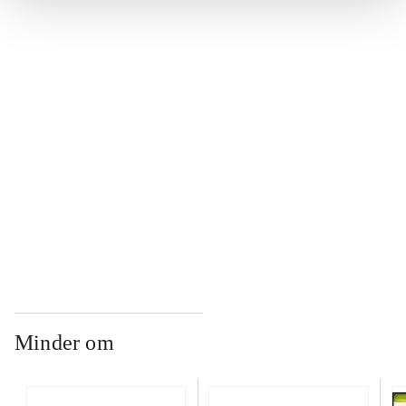
...
...
...
...
Minder om