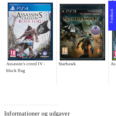
Feedback
Assassin's creed IV -
Starhawk
As
black flag
Informationer og udgaver