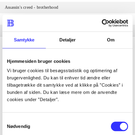
Assassin's creed - brotherhood
Assassin's creed - revelations
Assassin's creed III
Samtykke
Detaljer
Om
Hjemmesiden bruger cookies
Tidsskrift
Vi bruger cookies til besøgsstatistik og optimering af
brugervenlighed. Du kan til enhver tid ændre eller
Artiklen er en del af
tilbagetrække dit samtykke ved at klikke på ”Cookies” i
bunden af siden. Du kan læse mere om de anvendte
lorem ipsum dolor sit amet ...
cookies under ”Detaljer”.
Tidsskrift
Artiklerne i
handler ofte om
Samtykkevalg
Nødvendig