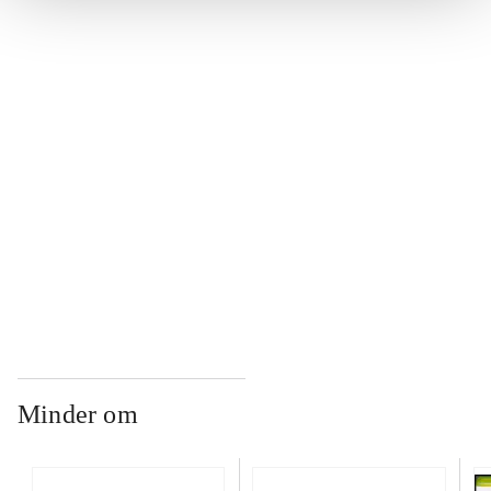
...
...
...
...
Minder om