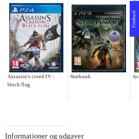
Feedback
Assassin's creed IV -
Starhawk
As
black flag
Informationer og udgaver