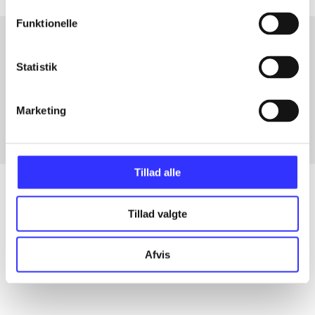
Funktionelle
Statistik
Artikler med samme emner
Fra
Marketing
Tillad alle
Tillad valgte
Artikler
Alle registrerede artikler fordelt på udgivelser
Afvis
...