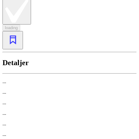
loading
Detaljer
...
...
...
...
...
...