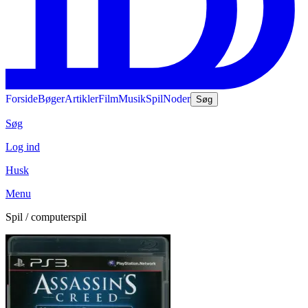
Forside
Bøger
Artikler
Film
Musik
Spil
Noder
Søg
Søg
Log ind
Husk
Menu
Spil / computerspil