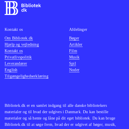
lækre grafik er spillet en direkte
nemm
filmisk oplevelse
.
Kan sa
Den åbne verden i Assasins creed
Cell", 
Kontakt os
Afdelinger
leder tankerne hen på The Elder
har sv
Om Bibliotek.dk
Scrolls-serien og GTA-serien. Serien
Bøger
det sa
Hjælp og vejledning
Artikler
findes også på en lang række
Kontakt os
Film
biblioteker
.
Privatlivspolitik
Musik
Assassin's Creed-serien er
Leverandører
Spil
English
Noder
monumental, og dette spil viser
Tilgængelighedserklæring
hvorfor. Her har man historie, action,
suspense og puzzles nok til de fleste.
Køb det og det vil låne godt, og give
den heldige låner en herlig
Bibliotek.dk er en samlet indgang til alle danske bibliotekers
spiloplevelse
.
materialer og til hvad der udgives i Danmark. Du kan bestille
materialer og så hente og låne på dit eget bibliotek. Du kan bruge
Bibliotek.dk til at søge frem, hvad der er udgivet af bøger, musik,