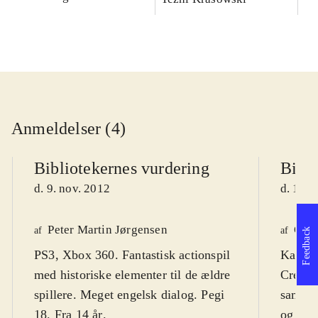
Anmeldelser (4)
Bibliotekernes vurdering
Bibli
d. 9. nov. 2012
d. 16. 
Peter Martin Jørgensen
Ole 
af
af
Feedback
PS3, Xbox 360. Fantastisk actionspil
Kan ve
med historiske elementer til de ældre
Creed"
spillere. Meget engelsk dialog. Pegi
samler 
18. Fra 14 år
.
og sup