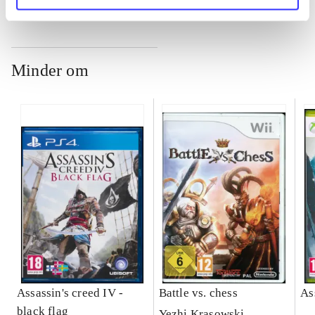
Minder om
Assassin's creed IV -
Battle vs. chess
As
black flag
Yezhi Krasowski