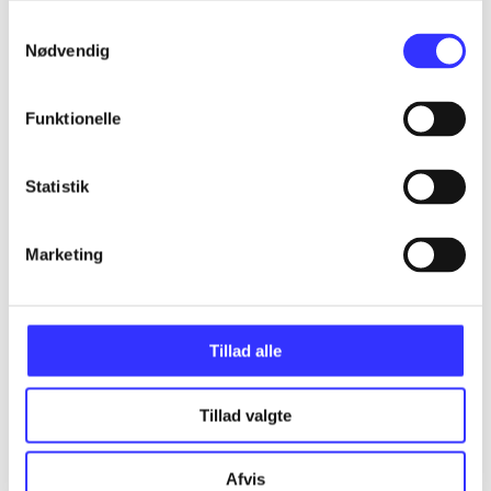
Samtykkevalg
Assassin's creed - birth of new world - the
Nødvendig
American saga
Gå til serien
Funktionelle
Statistik
Marketing
Tillad alle
Tillad valgte
Assassin's creed III
Afvis