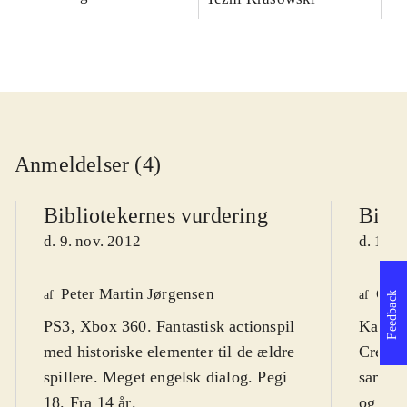
Anmeldelser (4)
Bibliotekernes vurdering
Bibli
d. 9. nov. 2012
d. 16. 
Peter Martin Jørgensen
Ole 
af
af
Feedback
PS3, Xbox 360. Fantastisk actionspil
Kan ve
med historiske elementer til de ældre
Creed"
spillere. Meget engelsk dialog. Pegi
samler 
18. Fra 14 år
.
og sup