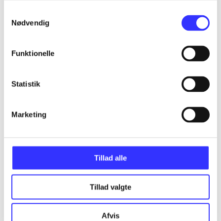
Samtykkevalg
Assassin's creed - birth of new world - the
Nødvendig
American saga
Gå til serien
Funktionelle
Statistik
Marketing
Tillad alle
Tillad valgte
Assassin's creed III
Afvis