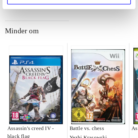
Minder om
Assassin's creed IV -
Battle vs. chess
As
black flag
Yezhi Krasowski