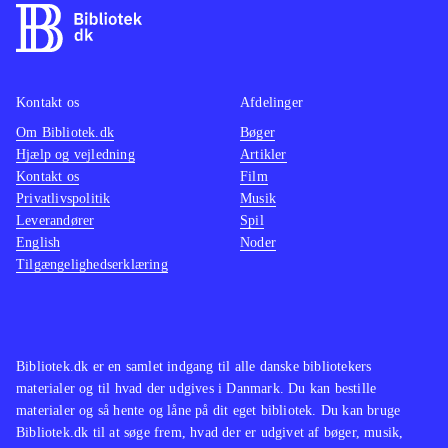
lækre grafik er spillet en direkte
nemm
filmisk oplevelse
.
Kan sa
Den åbne verden i Assasins creed
Cell", 
Kontakt os
Afdelinger
leder tankerne hen på The Elder
har sv
Om Bibliotek.dk
Scrolls-serien og GTA-serien. Serien
Bøger
det sa
Hjælp og vejledning
Artikler
findes også på en lang række
Kontakt os
Film
biblioteker
.
Privatlivspolitik
Musik
Assassin's Creed-serien er
Leverandører
Spil
English
Noder
monumental, og dette spil viser
Tilgængelighedserklæring
hvorfor. Her har man historie, action,
suspense og puzzles nok til de fleste.
Køb det og det vil låne godt, og give
den heldige låner en herlig
Bibliotek.dk er en samlet indgang til alle danske bibliotekers
spiloplevelse
.
materialer og til hvad der udgives i Danmark. Du kan bestille
materialer og så hente og låne på dit eget bibliotek. Du kan bruge
Bibliotek.dk til at søge frem, hvad der er udgivet af bøger, musik,