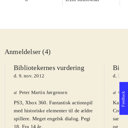
Anmeldelser (4)
Bibliotekernes vurdering
Bibli
d. 9. nov. 2012
d. 16. 
Peter Martin Jørgensen
Ole 
af
af
Feedback
PS3, Xbox 360. Fantastisk actionspil
Kan ve
med historiske elementer til de ældre
Creed"
spillere. Meget engelsk dialog. Pegi
samler 
18. Fra 14 år
.
og sup