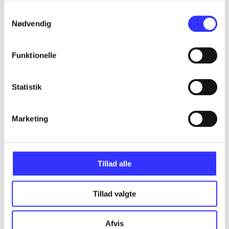
Samtykkevalg
Assassin's creed - birth of new world - the
Nødvendig
American saga
Gå til serien
Funktionelle
Statistik
Marketing
Tillad alle
Tillad valgte
Assassin's creed III
Afvis