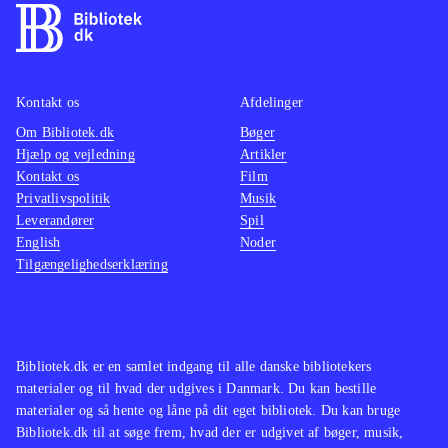
lækre grafik er spillet en direkte
nemm
filmisk oplevelse
.
Kan sa
Den åbne verden i Assasins creed
Cell", 
Kontakt os
Afdelinger
leder tankerne hen på The Elder
har sv
Om Bibliotek.dk
Scrolls-serien og GTA-serien. Serien
Bøger
det sa
Hjælp og vejledning
Artikler
findes også på en lang række
Kontakt os
Film
biblioteker
.
Privatlivspolitik
Musik
Assassin's Creed-serien er
Leverandører
Spil
English
Noder
monumental, og dette spil viser
Tilgængelighedserklæring
hvorfor. Her har man historie, action,
suspense og puzzles nok til de fleste.
Køb det og det vil låne godt, og give
den heldige låner en herlig
Bibliotek.dk er en samlet indgang til alle danske bibliotekers
spiloplevelse
.
materialer og til hvad der udgives i Danmark. Du kan bestille
materialer og så hente og låne på dit eget bibliotek. Du kan bruge
Bibliotek.dk til at søge frem, hvad der er udgivet af bøger, musik,