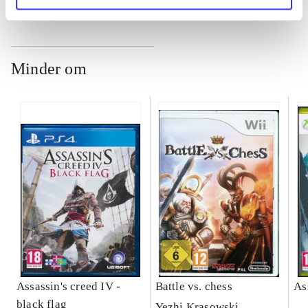
Minder om
Assassin's creed IV -
Battle vs. chess
As
black flag
Yezhi Krasowski