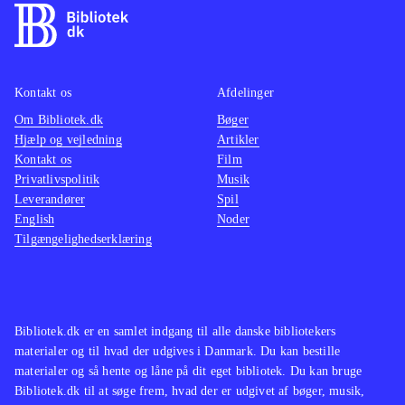
lækre grafik er spillet en direkte
nemm
filmisk oplevelse
.
Kan sa
Den åbne verden i Assasins creed
Cell", 
Kontakt os
Afdelinger
leder tankerne hen på The Elder
har sv
Om Bibliotek.dk
Scrolls-serien og GTA-serien. Serien
Bøger
det sa
Hjælp og vejledning
Artikler
findes også på en lang række
Kontakt os
Film
biblioteker
.
Privatlivspolitik
Musik
Assassin's Creed-serien er
Leverandører
Spil
English
Noder
monumental, og dette spil viser
Tilgængelighedserklæring
hvorfor. Her har man historie, action,
suspense og puzzles nok til de fleste.
Køb det og det vil låne godt, og give
den heldige låner en herlig
Bibliotek.dk er en samlet indgang til alle danske bibliotekers
spiloplevelse
.
materialer og til hvad der udgives i Danmark. Du kan bestille
materialer og så hente og låne på dit eget bibliotek. Du kan bruge
Bibliotek.dk til at søge frem, hvad der er udgivet af bøger, musik,