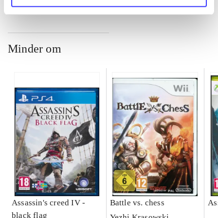
Minder om
Assassin's creed IV -
Battle vs. chess
As
black flag
Yezhi Krasowski