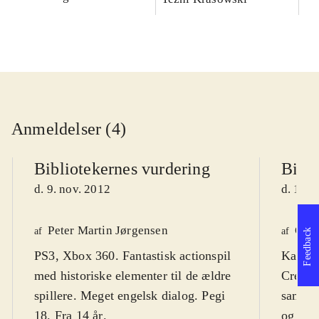
Anmeldelser (4)
Bibliotekernes vurdering
Bibli
d. 9. nov. 2012
d. 16. 
Peter Martin Jørgensen
Ole 
af
af
Feedback
PS3, Xbox 360. Fantastisk actionspil
Kan ve
med historiske elementer til de ældre
Creed"
spillere. Meget engelsk dialog. Pegi
samler 
18. Fra 14 år
.
og sup