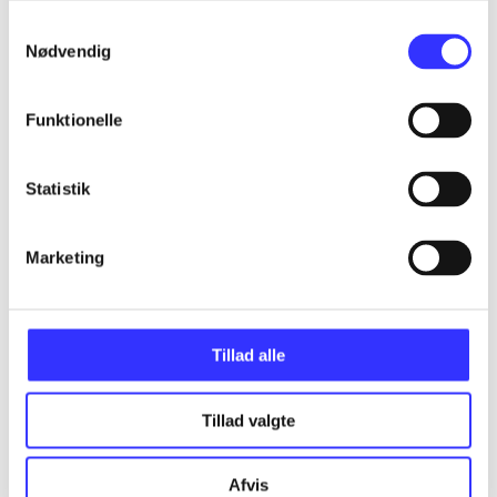
Samtykkevalg
Assassin's creed - birth of new world - the
Nødvendig
American saga
Gå til serien
Funktionelle
Statistik
Marketing
Tillad alle
Tillad valgte
Assassin's creed III
Afvis