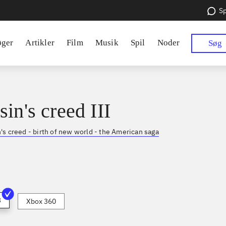
Sp
øger
Artikler
Film
Musik
Spil
Noder
Søg
in's creed III
's creed - birth of new world - the American saga
3
Xbox 360