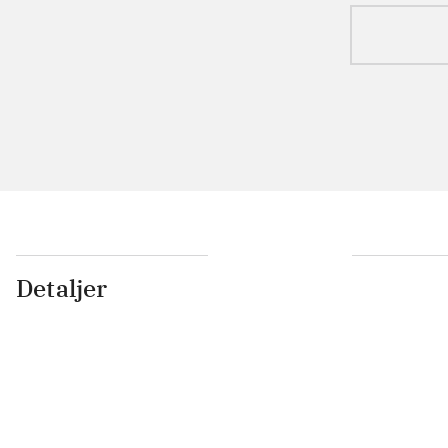
Detaljer
...
...
...
...