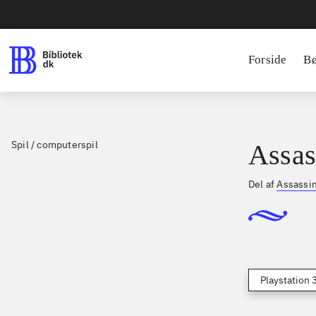
Forside
B
Spil / computerspil
Assass
Del af
Assassin
Playstation 