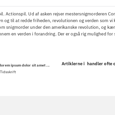
l. Actionspil. Ud af asken rejser mestersnigmorderen Con
vn og til at redde friheden, revolutionen og verden som vi
som snigmorder under den amerikanske revolution, og kæ
nem en verden i forandring. Der er også rig mulighed for
Artiklerne i
handler ofte
lorem ipsum dolor sit amet ...
Tidsskrift