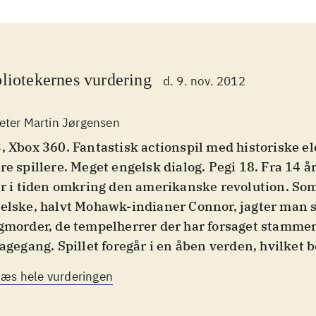
liotekernes vurdering
d. 9. nov. 2012
eter Martin Jørgensen
, Xbox 360. Fantastisk actionspil med historiske el
re spillere. Meget engelsk dialog. Pegi 18. Fra 14 å
er i tiden omkring den amerikanske revolution. So
elske, halvt Mohawk-indianer Connor, jagter man
gmorder, de tempelherrer der har forsaget stamme
bagegang. Spillet foregår i en åben verden, hvilket b
edmissionen med fordel kan afbrydes for bimission
Læs hele vurderingen
te dyr og kurérjobs. Spillet finder sted i en række b
åder. Miljøerne er alle flotte og virkelighedstro, so