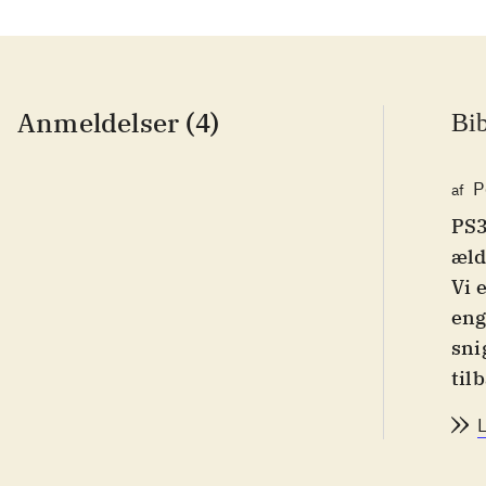
Anmeldelser (4)
Bib
P
af
PS3
æld
Vi 
eng
sni
til
hov
jag
omr