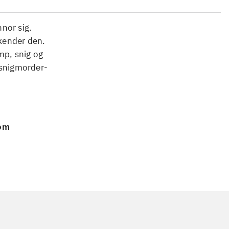
nor sig.
 kender den.
mp, snig og
 snigmorder-
 om