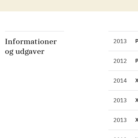
Bos
isæ
fx 
hop
Des
Informationer
2013
P
Mis
og udgaver
par
2012
P
giv
ond
2014
og 
dir
Den
2013
Scrolls
bib
2013
Ass
Her