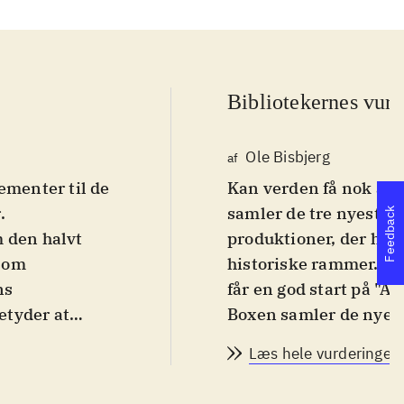
Bibliotekernes vurd
Ole Bisbjerg
af
ementer til de
Kan verden få nok af "
r
.
samler de tre nyeste,
Feedback
m den halvt
produktioner, der hver
 som
historiske rammer. For
ns
får en god start på "A
etyder at
Boxen samler de nyeste
er som fx at
tilbage i tiden for at rette 
Læs hele vurderingen
yer og
om "AC 3", der foregår under den amerikanske borgerkrig, "AC4
m fx en kopi af
Blackflag", der blev a