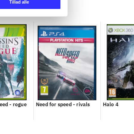
Tillad alle
reed - rogue
Need for speed - rivals
Halo 4