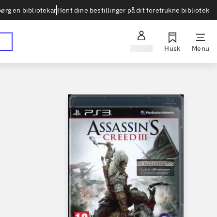
Hent dine bestillinger på dit foretrukne bibliotek
ørg en bibliotekar
Log ind
Husk
Menu