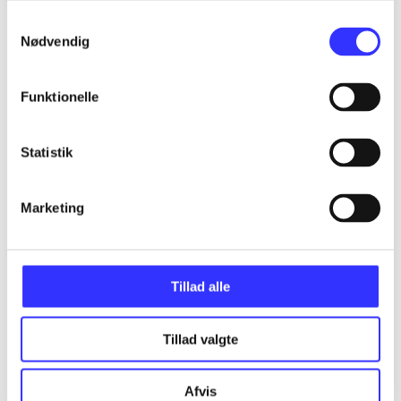
Samtykkevalg
Assassin's creed - birth of new world - the
Nødvendig
American saga
Gå til serien
Funktionelle
Statistik
Marketing
Tillad alle
Tillad valgte
Assassin's creed III
Afvis