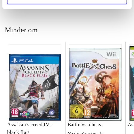
Minder om
Assassin's creed IV -
Battle vs. chess
As
black flag
Yezhi Krasowski