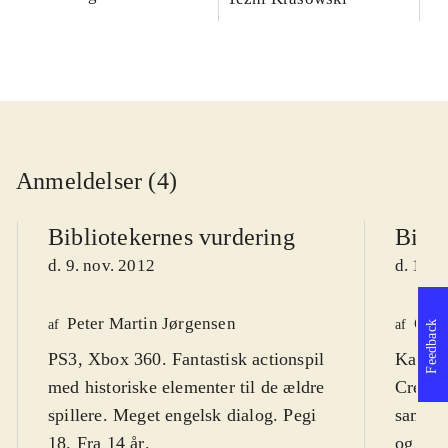
Anmeldelser (4)
Bibliotekernes vurdering
Bibli
d. 9. nov. 2012
d. 16. 
Peter Martin Jørgensen
Ole 
af
af
Feedback
PS3, Xbox 360. Fantastisk actionspil
Kan ve
med historiske elementer til de ældre
Creed"
spillere. Meget engelsk dialog. Pegi
samler 
18. Fra 14 år
.
og sup