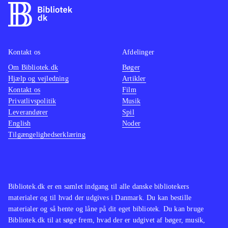
lækre grafik er spillet en direkte
nemm
filmisk oplevelse
.
Kan sa
Den åbne verden i Assasins creed
Cell", 
Kontakt os
Afdelinger
leder tankerne hen på The Elder
har sv
Om Bibliotek.dk
Scrolls-serien og GTA-serien. Serien
Bøger
det sa
Hjælp og vejledning
Artikler
findes også på en lang række
Kontakt os
Film
biblioteker
.
Privatlivspolitik
Musik
Assassin's Creed-serien er
Leverandører
Spil
English
Noder
monumental, og dette spil viser
Tilgængelighedserklæring
hvorfor. Her har man historie, action,
suspense og puzzles nok til de fleste.
Køb det og det vil låne godt, og give
den heldige låner en herlig
Bibliotek.dk er en samlet indgang til alle danske bibliotekers
spiloplevelse
.
materialer og til hvad der udgives i Danmark. Du kan bestille
materialer og så hente og låne på dit eget bibliotek. Du kan bruge
Bibliotek.dk til at søge frem, hvad der er udgivet af bøger, musik,