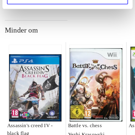
Minder om
Assassin's creed IV -
Battle vs. chess
As
black flag
Yezhi Krasowski