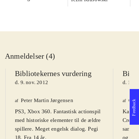
Anmeldelser (4)
Bibliotekernes vurdering
Bibli
d. 9. nov. 2012
d. 16. 
Peter Martin Jørgensen
Ole 
af
af
Feedback
PS3, Xbox 360. Fantastisk actionspil
Kan ve
med historiske elementer til de ældre
Creed"
spillere. Meget engelsk dialog. Pegi
samler 
18. Fra 14 år
.
og sup