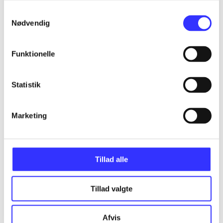
Samtykkevalg
Assassin's creed - birth of new world - the
Nødvendig
American saga
Gå til serien
Funktionelle
Statistik
Marketing
Tillad alle
Tillad valgte
Assassin's creed III
Afvis