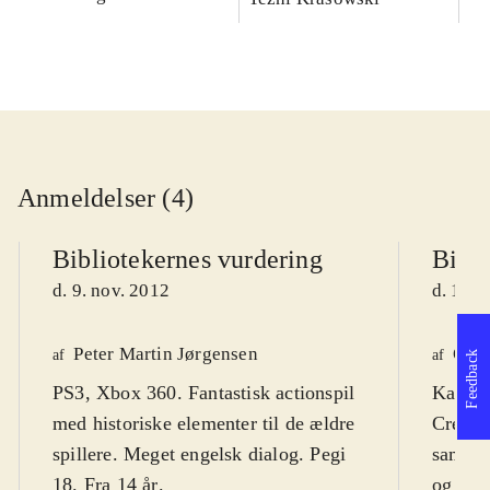
Anmeldelser (4)
Bibliotekernes vurdering
Bibli
d. 9. nov. 2012
d. 16. 
Peter Martin Jørgensen
Ole 
af
af
Feedback
PS3, Xbox 360. Fantastisk actionspil
Kan ve
med historiske elementer til de ældre
Creed"
spillere. Meget engelsk dialog. Pegi
samler 
18. Fra 14 år
.
og sup