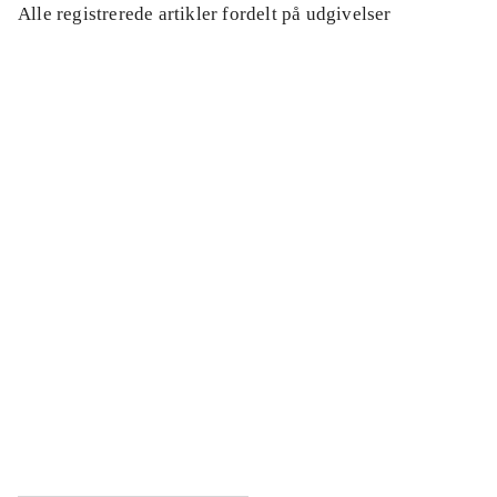
Alle registrerede artikler fordelt på udgivelser
...
...
...
...
...