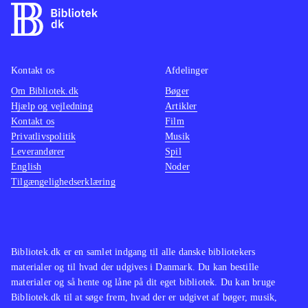
lækre grafik er spillet en direkte
nemm
filmisk oplevelse
.
Kan sa
Den åbne verden i Assasins creed
Cell", 
Kontakt os
Afdelinger
leder tankerne hen på The Elder
har sv
Om Bibliotek.dk
Scrolls-serien og GTA-serien. Serien
Bøger
det sa
Hjælp og vejledning
Artikler
findes også på en lang række
Kontakt os
Film
biblioteker
.
Privatlivspolitik
Musik
Assassin's Creed-serien er
Leverandører
Spil
English
Noder
monumental, og dette spil viser
Tilgængelighedserklæring
hvorfor. Her har man historie, action,
suspense og puzzles nok til de fleste.
Køb det og det vil låne godt, og give
den heldige låner en herlig
Bibliotek.dk er en samlet indgang til alle danske bibliotekers
spiloplevelse
.
materialer og til hvad der udgives i Danmark. Du kan bestille
materialer og så hente og låne på dit eget bibliotek. Du kan bruge
Bibliotek.dk til at søge frem, hvad der er udgivet af bøger, musik,