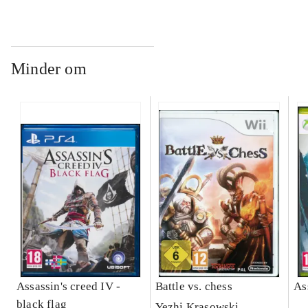
Minder om
Assassin's creed IV -
Battle vs. chess
As
black flag
Yezhi Krasowski