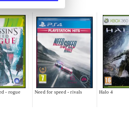
ed - rogue
Need for speed - rivals
Halo 4