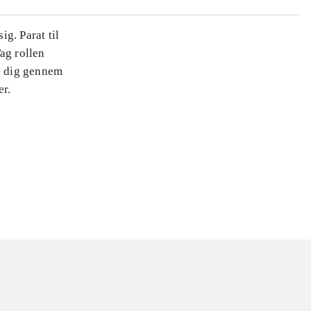
g. Parat til
ag rollen
k dig gennem
er.