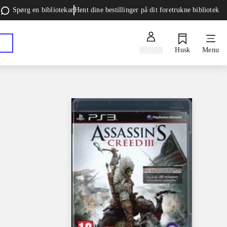
Spørg en bibliotekar
Hent dine bestillinger på dit foretrukne bibliotek
Log ind
Husk
Menu