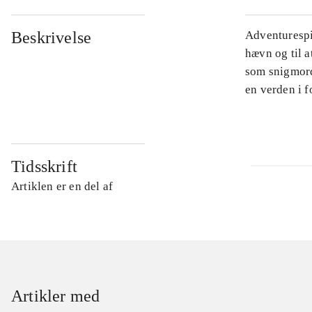
Beskrivelse
Adventurespil
hævn og til a
som snigmord
en verden i f
Tidsskrift
Artiklen er en del af
Artikler med