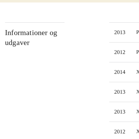
revo
Desm
best
tage
Informationer og
2013
P
men
udgaver
best
2012
P
spil
Den 
2014
X
Assa
hist
2013
X
godt
2013
X
2012
X