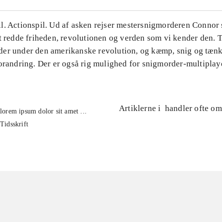
. Actionspil. Ud af asken rejser mestersnigmorderen Connor si
t redde friheden, revolutionen og verden som vi kender den. T
er under den amerikanske revolution, og kæmp, snig og tæn
orandring. Der er også rig mulighed for snigmorder-multiplay
Artiklerne i
handler ofte om
lorem ipsum dolor sit amet ...
Tidsskrift