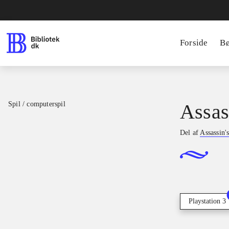
Forside
B
Spil / computerspil
Assass
Del af
Assassin'
Playstation 3