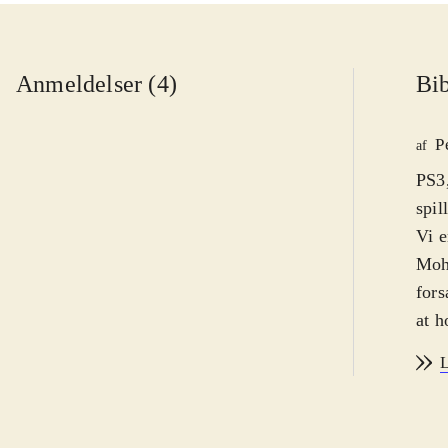
Anmeldelser (4)
Bib
P
af
PS3,
spil
Vi e
Moha
fors
at h
og k
L
flot
emme
spil