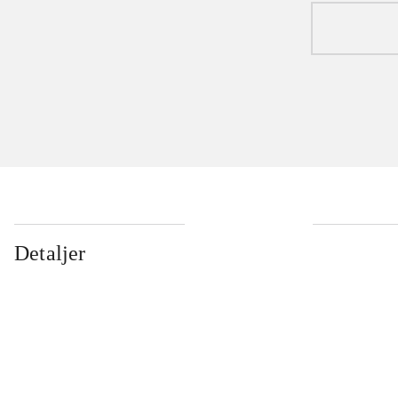
Detaljer
...
...
...
...