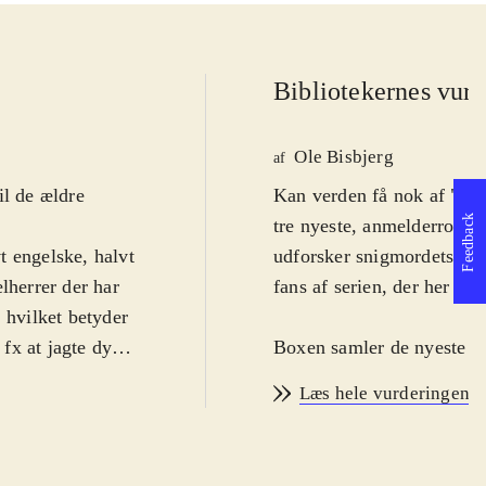
Bibliotekernes vurd
Ole Bisbjerg
af
il de ældre
Kan verden få nok af "Ass
Feedback
tre nyeste, anmelderroste
t engelske, halvt
udforsker snigmordets kun
herrer der har
fans af serien, der her få
 hvilket betyder
fx at jagte dyr
Boxen samler de nyeste udg
jøerne er alle
for at rette på historiske begivenheder. Det drejer 
Læs hele vurderingen
ele spillet
under den amerikanske bor
ionen. Som
intense dueller på havet o
dams. Oven i
sniger sig gennem amerik