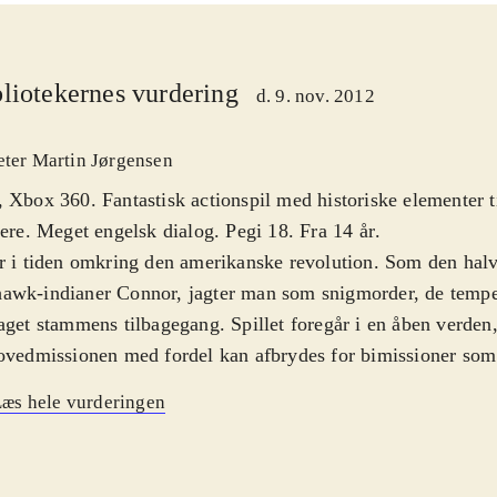
liotekernes vurdering
d. 9. nov. 2012
eter Martin Jørgensen
 Xbox 360. Fantastisk actionspil med historiske elementer t
lere. Meget engelsk dialog. Pegi 18. Fra 14 år
.
r i tiden omkring den amerikanske revolution. Som den halv
wk-indianer Connor, jagter man som snigmorder, de tempel
aget stammens tilbagegang. Spillet foregår i en åben verden,
ovedmissionen med fordel kan afbrydes for bimissioner som 
urérjobs. Spillet finder sted i en række byer og områder. Mil
æs hele vurderingen
te og virkelighedstro, som fx en kopi af Boston anno 1753. H
r af grundig historisk research, især omhandlende revolut
ler interagerer man med fx Benjamin Franklin og Samuel A