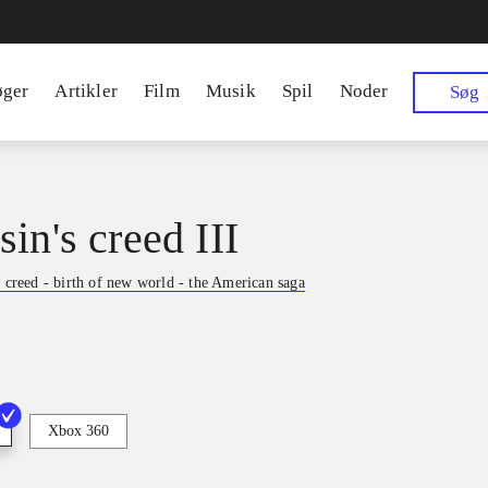
øger
Artikler
Film
Musik
Spil
Noder
Søg
in's creed III
s creed - birth of new world - the American saga
Xbox 360