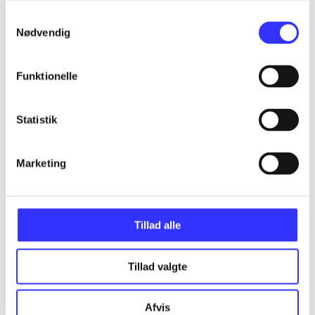
Samtykkevalg
Assassin's creed - birth of new world - the
Nødvendig
American saga
Gå til serien
Funktionelle
Statistik
Marketing
Tillad alle
Tillad valgte
Assassin's creed III
Afvis