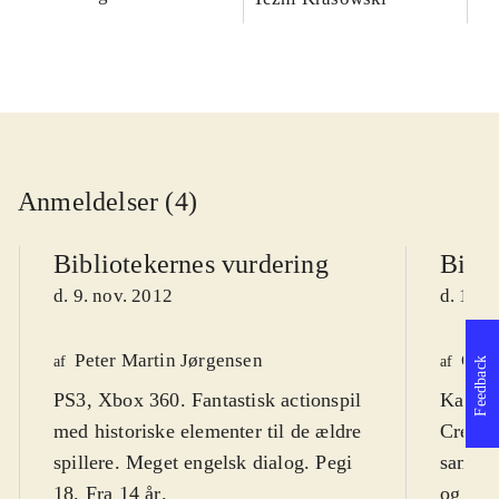
Anmeldelser (4)
Bibliotekernes vurdering
Bibli
d. 9. nov. 2012
d. 16. 
Peter Martin Jørgensen
Ole 
af
af
Feedback
PS3, Xbox 360. Fantastisk actionspil
Kan ve
med historiske elementer til de ældre
Creed"
spillere. Meget engelsk dialog. Pegi
samler 
18. Fra 14 år
.
og sup