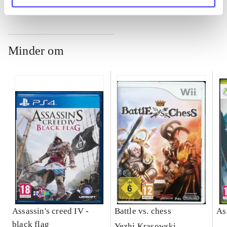
Minder om
Assassin's creed IV -
Battle vs. chess
As
black flag
Yezhi Krasowski