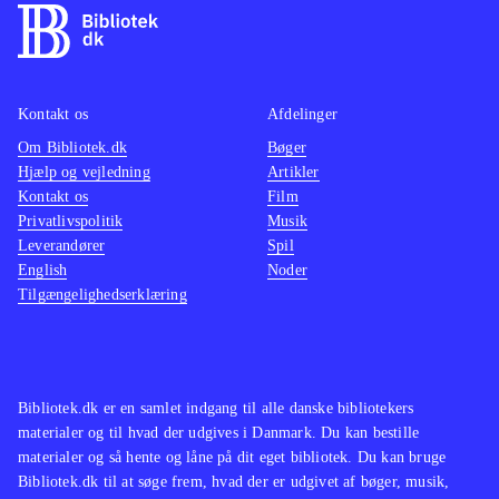
lækre grafik er spillet en direkte
nemm
filmisk oplevelse
.
Kan sa
Den åbne verden i Assasins creed
Cell", 
Kontakt os
Afdelinger
leder tankerne hen på The Elder
har sv
Om Bibliotek.dk
Scrolls-serien og GTA-serien. Serien
Bøger
det sa
Hjælp og vejledning
Artikler
findes også på en lang række
Kontakt os
Film
biblioteker
.
Privatlivspolitik
Musik
Assassin's Creed-serien er
Leverandører
Spil
English
Noder
monumental, og dette spil viser
Tilgængelighedserklæring
hvorfor. Her har man historie, action,
suspense og puzzles nok til de fleste.
Køb det og det vil låne godt, og give
den heldige låner en herlig
Bibliotek.dk er en samlet indgang til alle danske bibliotekers
spiloplevelse
.
materialer og til hvad der udgives i Danmark. Du kan bestille
materialer og så hente og låne på dit eget bibliotek. Du kan bruge
Bibliotek.dk til at søge frem, hvad der er udgivet af bøger, musik,