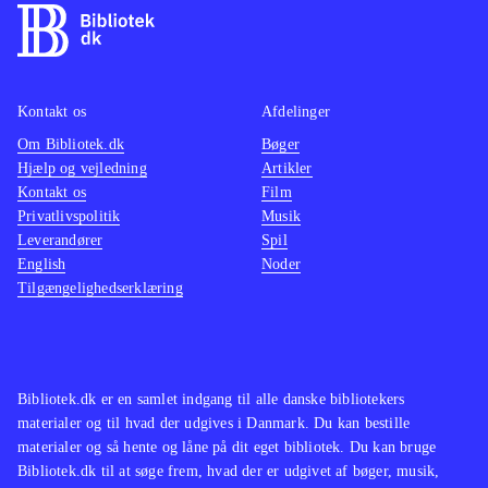
lækre grafik er spillet en direkte
nemm
filmisk oplevelse
.
Kan sa
Den åbne verden i Assasins creed
Cell", 
Kontakt os
Afdelinger
leder tankerne hen på The Elder
har sv
Om Bibliotek.dk
Scrolls-serien og GTA-serien. Serien
Bøger
det sa
Hjælp og vejledning
Artikler
findes også på en lang række
Kontakt os
Film
biblioteker
.
Privatlivspolitik
Musik
Assassin's Creed-serien er
Leverandører
Spil
English
Noder
monumental, og dette spil viser
Tilgængelighedserklæring
hvorfor. Her har man historie, action,
suspense og puzzles nok til de fleste.
Køb det og det vil låne godt, og give
den heldige låner en herlig
Bibliotek.dk er en samlet indgang til alle danske bibliotekers
spiloplevelse
.
materialer og til hvad der udgives i Danmark. Du kan bestille
materialer og så hente og låne på dit eget bibliotek. Du kan bruge
Bibliotek.dk til at søge frem, hvad der er udgivet af bøger, musik,