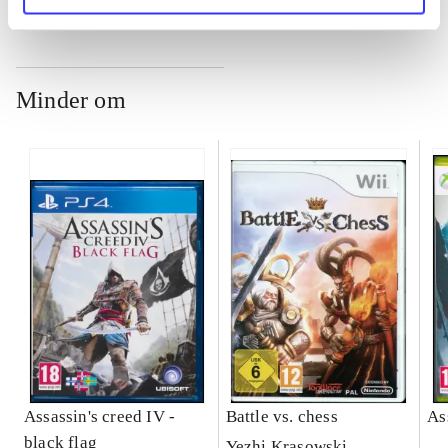
Minder om
Assassin's creed IV -
Battle vs. chess
As
black flag
Yezhi Krasowski