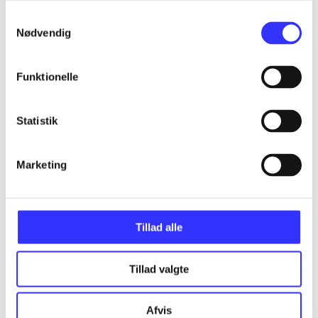
Samtykkevalg
Assassin's creed - birth of new world - the
Nødvendig
American saga
Gå til serien
Funktionelle
Statistik
Marketing
Tillad alle
Tillad valgte
Assassin's creed III
Afvis