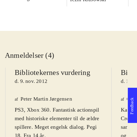
Anmeldelser (4)
Bibliotekernes vurdering
Bibli
d. 9. nov. 2012
d. 16. 
Peter Martin Jørgensen
Ole 
af
af
Feedback
PS3, Xbox 360. Fantastisk actionspil
Kan ve
med historiske elementer til de ældre
Creed"
spillere. Meget engelsk dialog. Pegi
samler 
18. Fra 14 år
.
og sup