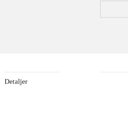
Detaljer
...
...
...
...