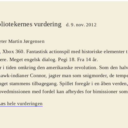
liotekernes vurdering
d. 9. nov. 2012
eter Martin Jørgensen
 Xbox 360. Fantastisk actionspil med historiske elementer t
lere. Meget engelsk dialog. Pegi 18. Fra 14 år
.
r i tiden omkring den amerikanske revolution. Som den halv
wk-indianer Connor, jagter man som snigmorder, de tempel
aget stammens tilbagegang. Spillet foregår i en åben verden,
ovedmissionen med fordel kan afbrydes for bimissioner som 
urérjobs. Spillet finder sted i en række byer og områder. Mil
æs hele vurderingen
te og virkelighedstro, som fx en kopi af Boston anno 1753. H
r af grundig historisk research, især omhandlende revolut
ler interagerer man med fx Benjamin Franklin og Samuel A