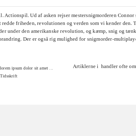
. Actionspil. Ud af asken rejser mestersnigmorderen Connor si
t redde friheden, revolutionen og verden som vi kender den. T
er under den amerikanske revolution, og kæmp, snig og tæn
orandring. Der er også rig mulighed for snigmorder-multiplay
Artiklerne i
handler ofte om
lorem ipsum dolor sit amet ...
Tidsskrift