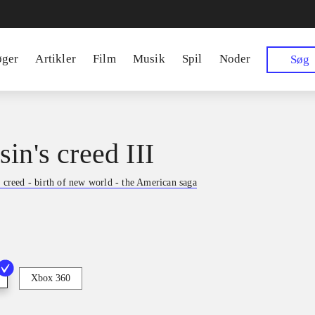
øger
Artikler
Film
Musik
Spil
Noder
Søg
in's creed III
s creed - birth of new world - the American saga
Xbox 360