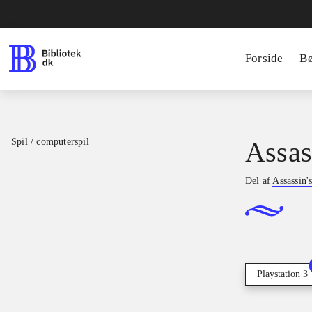
Forside
B
Spil / computerspil
Assass
Del af
Assassin'
Playstation 3