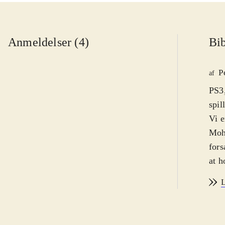
Anmeldelser (4)
Bib
P
af
PS3,
spil
Vi e
Moha
fors
at h
og k
L
flot
emme
spil