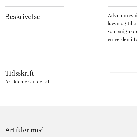
Beskrivelse
Adventurespil
hævn og til a
som snigmord
en verden i f
Tidsskrift
Artiklen er en del af
Artikler med