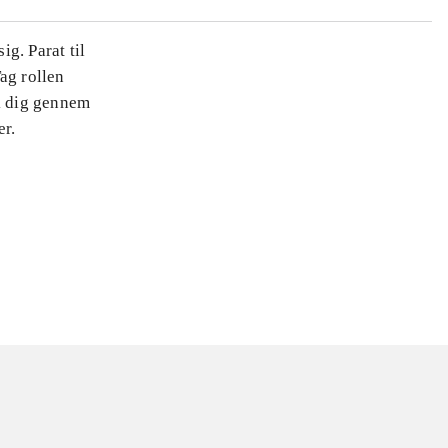
g. Parat til
ag rollen
k dig gennem
er.