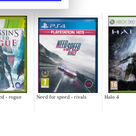
ed - rogue
Need for speed - rivals
Halo 4