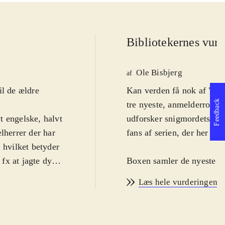
Bibliotekernes vurd
Ole Bisbjerg
af
il de ældre
Kan verden få nok af "Ass
Feedback
tre nyeste, anmelderroste
t engelske, halvt
udforsker snigmordets kun
herrer der har
fans af serien, der her få
 hvilket betyder
fx at jagte dyr
Boxen samler de nyeste udg
jøerne er alle
for at rette på historiske begivenheder. Det drejer 
Læs hele vurderingen
ele spillet
under den amerikanske bor
ionen. Som
intense dueller på havet o
dams. Oven i
sniger sig gennem amerik