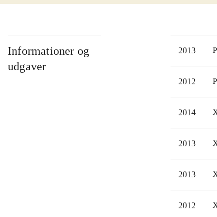
revo
Desm
best
tage
Informationer og
2013
P
men
udgaver
best
2012
P
spil
Den 
2014
X
Assa
hist
2013
X
godt
2013
X
2012
X