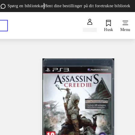
Spørg en bibliotekar
Hent dine bestillinger på dit foretrukne bibliotek
Log ind
Husk
Menu