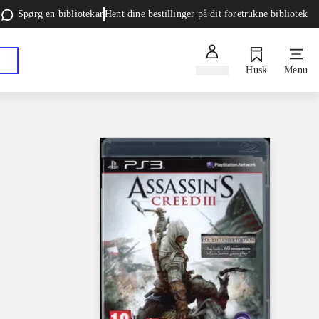
Spørg en bibliotekar
Hent dine bestillinger på dit foretrukne bibliotek
Log ind
Husk
Menu