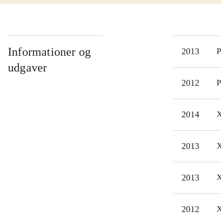
revo
Desm
best
tage
Informationer og
2013
P
men
udgaver
best
2012
P
spil
Den 
2014
X
Assa
hist
2013
X
godt
2013
X
2012
X