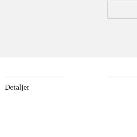
Detaljer
...
...
...
...