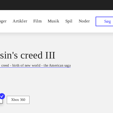
øger
Artikler
Film
Musik
Spil
Noder
Søg
in's creed III
s creed - birth of new world - the American saga
Xbox 360