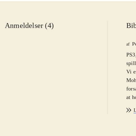
Anmeldelser (4)
Bib
P
af
PS3,
spil
Vi e
Moha
fors
at h
og k
L
flot
emme
spil