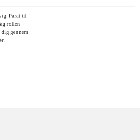
g. Parat til
ag rollen
k dig gennem
er.