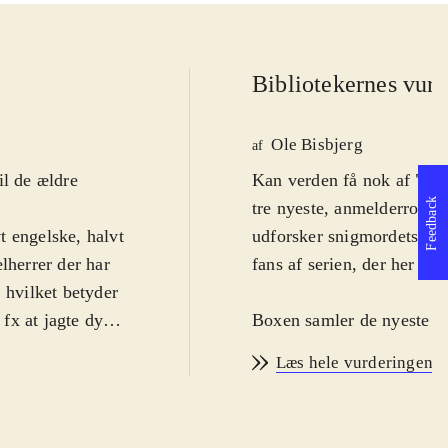
Bibliotekernes vurd
Ole Bisbjerg
af
il de ældre
Kan verden få nok af "Ass
Feedback
tre nyeste, anmelderroste
t engelske, halvt
udforsker snigmordets kun
herrer der har
fans af serien, der her få
 hvilket betyder
fx at jagte dyr
Boxen samler de nyeste udg
jøerne er alle
for at rette på historiske begivenheder. Det drejer 
Læs hele vurderingen
ele spillet
under den amerikanske bor
ionen. Som
intense dueller på havet o
dams. Oven i
sniger sig gennem amerik