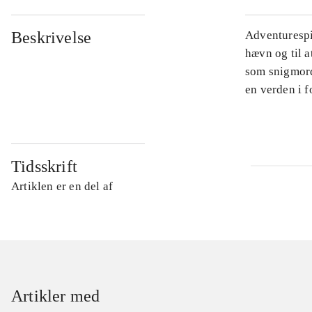
Beskrivelse
Adventurespil
hævn og til a
som snigmord
en verden i f
Tidsskrift
Artiklen er en del af
Artikler med