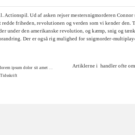
. Actionspil. Ud af asken rejser mestersnigmorderen Connor si
t redde friheden, revolutionen og verden som vi kender den. T
er under den amerikanske revolution, og kæmp, snig og tæn
orandring. Der er også rig mulighed for snigmorder-multiplay
Artiklerne i
handler ofte om
lorem ipsum dolor sit amet ...
Tidsskrift