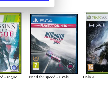
ed - rogue
Need for speed - rivals
Halo 4