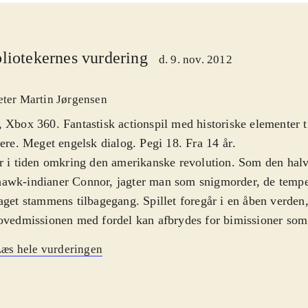
liotekernes vurdering
d. 9. nov. 2012
eter Martin Jørgensen
 Xbox 360. Fantastisk actionspil med historiske elementer t
lere. Meget engelsk dialog. Pegi 18. Fra 14 år
.
r i tiden omkring den amerikanske revolution. Som den halv
wk-indianer Connor, jagter man som snigmorder, de tempel
aget stammens tilbagegang. Spillet foregår i en åben verden,
ovedmissionen med fordel kan afbrydes for bimissioner som 
urérjobs. Spillet finder sted i en række byer og områder. Mil
æs hele vurderingen
te og virkelighedstro, som fx en kopi af Boston anno 1753. H
r af grundig historisk research, især omhandlende revolut
ler interagerer man med fx Benjamin Franklin og Samuel A