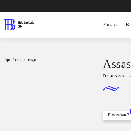
Forside
B
Spil / computerspil
Assass
Del af
Assassin'
Playstation 3