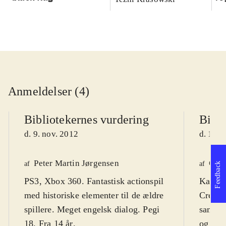
Anmeldelser (4)
Bibliotekernes vurdering
Bibli
d. 9. nov. 2012
d. 16. 
Peter Martin Jørgensen
Ole 
af
af
Feedback
PS3, Xbox 360. Fantastisk actionspil
Kan ve
med historiske elementer til de ældre
Creed"
spillere. Meget engelsk dialog. Pegi
samler 
18. Fra 14 år
.
og sup