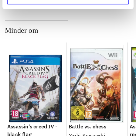
Minder om
Assassin's creed IV -
Battle vs. chess
As
black flag
ro
Yezhi Krasowski