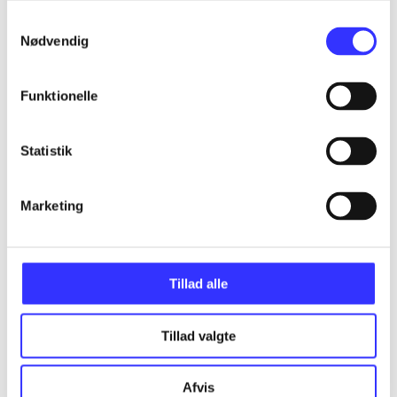
Samtykkevalg
Assassin's creed - birth of new world - the
Nødvendig
American saga
Gå til serien
Funktionelle
Statistik
Marketing
Tillad alle
Tillad valgte
Assassin's creed III
Afvis