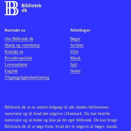
lækre grafik er spillet en direkte
nemm
filmisk oplevelse
.
Kan sa
Den åbne verden i Assasins creed
Cell", 
Kontakt os
Afdelinger
leder tankerne hen på The Elder
har sv
Om Bibliotek.dk
Scrolls-serien og GTA-serien. Serien
Bøger
det sa
Hjælp og vejledning
Artikler
findes også på en lang række
Kontakt os
Film
biblioteker
.
Privatlivspolitik
Musik
Assassin's Creed-serien er
Leverandører
Spil
English
Noder
monumental, og dette spil viser
Tilgængelighedserklæring
hvorfor. Her har man historie, action,
suspense og puzzles nok til de fleste.
Køb det og det vil låne godt, og give
den heldige låner en herlig
Bibliotek.dk er en samlet indgang til alle danske bibliotekers
spiloplevelse
.
materialer og til hvad der udgives i Danmark. Du kan bestille
materialer og så hente og låne på dit eget bibliotek. Du kan bruge
Bibliotek.dk til at søge frem, hvad der er udgivet af bøger, musik,