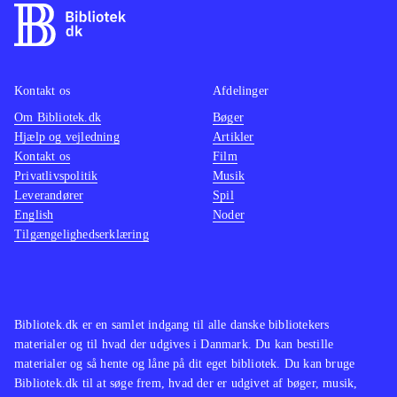
lækre grafik er spillet en direkte
nemm
filmisk oplevelse
.
Kan sa
Den åbne verden i Assasins creed
Cell", 
Kontakt os
Afdelinger
leder tankerne hen på The Elder
har sv
Om Bibliotek.dk
Scrolls-serien og GTA-serien. Serien
Bøger
det sa
Hjælp og vejledning
Artikler
findes også på en lang række
Kontakt os
Film
biblioteker
.
Privatlivspolitik
Musik
Assassin's Creed-serien er
Leverandører
Spil
English
Noder
monumental, og dette spil viser
Tilgængelighedserklæring
hvorfor. Her har man historie, action,
suspense og puzzles nok til de fleste.
Køb det og det vil låne godt, og give
den heldige låner en herlig
Bibliotek.dk er en samlet indgang til alle danske bibliotekers
spiloplevelse
.
materialer og til hvad der udgives i Danmark. Du kan bestille
materialer og så hente og låne på dit eget bibliotek. Du kan bruge
Bibliotek.dk til at søge frem, hvad der er udgivet af bøger, musik,