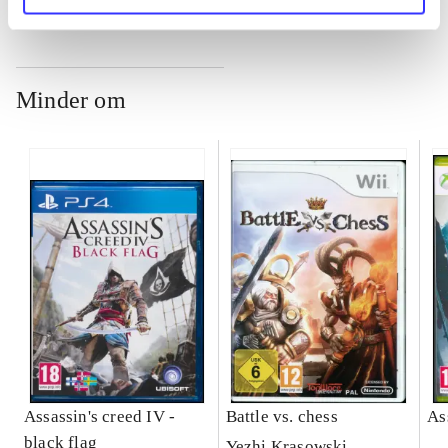
Minder om
Assassin's creed IV -
Battle vs. chess
As
black flag
Yezhi Krasowski