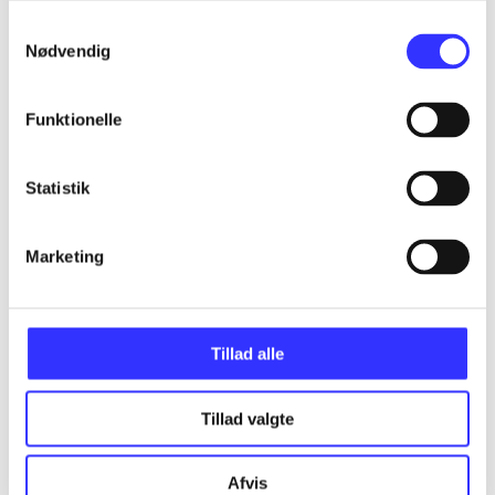
Samtykkevalg
Assassin's creed - birth of new world - the
Nødvendig
American saga
Gå til serien
Funktionelle
Statistik
Marketing
Tillad alle
Tillad valgte
Assassin's creed III
Afvis