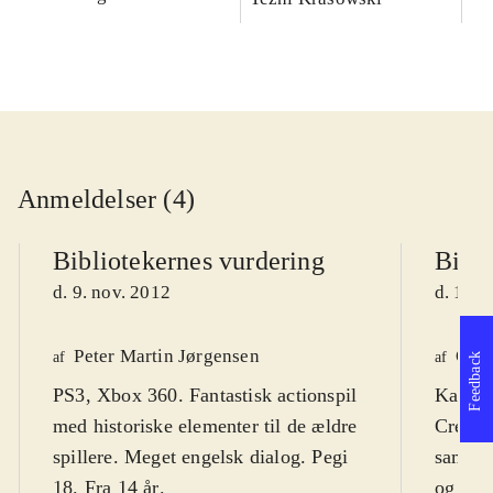
Anmeldelser (4)
Bibliotekernes vurdering
Bibli
d. 9. nov. 2012
d. 16. 
Peter Martin Jørgensen
Ole 
af
af
Feedback
PS3, Xbox 360. Fantastisk actionspil
Kan ve
med historiske elementer til de ældre
Creed"
spillere. Meget engelsk dialog. Pegi
samler 
18. Fra 14 år
.
og sup