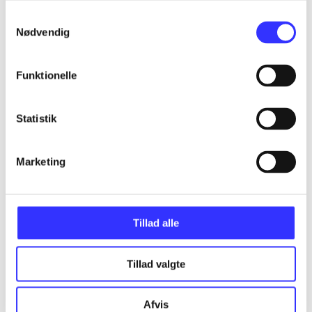
Samtykkevalg
Assassin's creed - birth of new world - the
Nødvendig
American saga
Gå til serien
Funktionelle
Statistik
Marketing
Tillad alle
Tillad valgte
Assassin's creed III
Afvis