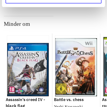
Minder om
Assassin's creed IV -
Battle vs. chess
As
black flag
ro
Yezhi Krasowski