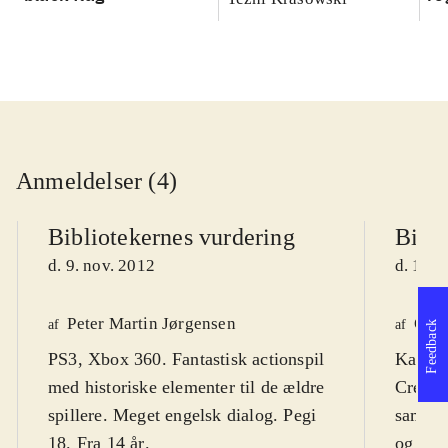
Anmeldelser (4)
Bibliotekernes vurdering
Bibli
d. 9. nov. 2012
d. 16. 
Peter Martin Jørgensen
Ole 
af
af
Feedback
PS3, Xbox 360. Fantastisk actionspil
Kan ve
med historiske elementer til de ældre
Creed"
spillere. Meget engelsk dialog. Pegi
samler 
18. Fra 14 år
.
og sup