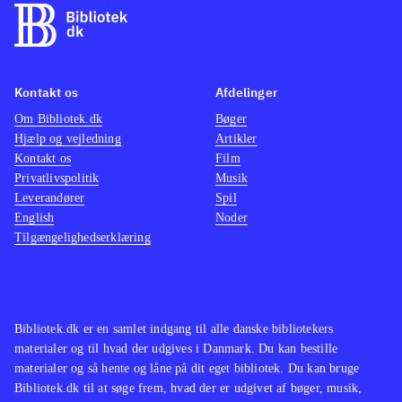
lækre grafik er spillet en direkte
nemm
filmisk oplevelse
.
Kan sa
Den åbne verden i Assasins creed
Cell", 
Kontakt os
Afdelinger
leder tankerne hen på The Elder
har sv
Om Bibliotek.dk
Scrolls-serien og GTA-serien. Serien
Bøger
det sa
Hjælp og vejledning
Artikler
findes også på en lang række
Kontakt os
Film
biblioteker
.
Privatlivspolitik
Musik
Assassin's Creed-serien er
Leverandører
Spil
English
Noder
monumental, og dette spil viser
Tilgængelighedserklæring
hvorfor. Her har man historie, action,
suspense og puzzles nok til de fleste.
Køb det og det vil låne godt, og give
den heldige låner en herlig
Bibliotek.dk er en samlet indgang til alle danske bibliotekers
spiloplevelse
.
materialer og til hvad der udgives i Danmark. Du kan bestille
materialer og så hente og låne på dit eget bibliotek. Du kan bruge
Bibliotek.dk til at søge frem, hvad der er udgivet af bøger, musik,