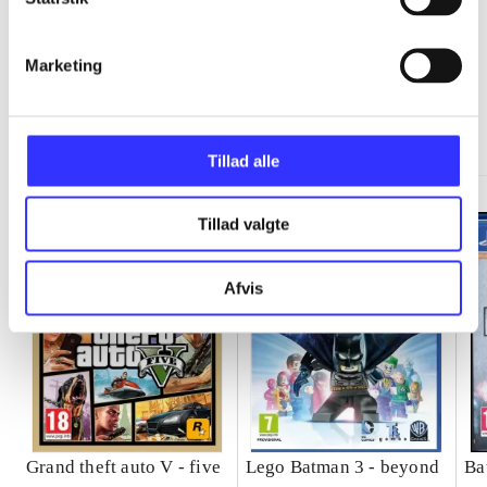
Marketing
Minder om
Tillad alle
Tillad valgte
Afvis
Grand theft auto V - five
Lego Batman 3 - beyond
Ba