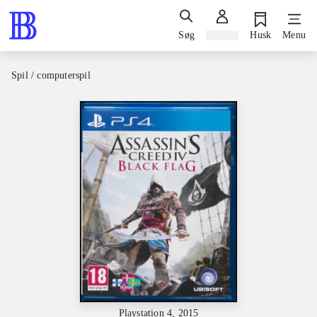
Søg
Log ind
Husk
Menu
Spil / computerspil
Playstation 4, 2015