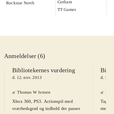
Gotham
Rockstar North
TT Games
Anmeldelser (6)
Bibliotekernes vurdering
Bibli
d. 12. nov. 2013
d. 13. 
Thomas W Jensen
Henr
af
af
Xbox 360, PS3. Actionspil med
Tag me
sværhedsgrad og indhold der passer
mellem