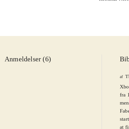
Anmeldelser (6)
Bib
T
af
Xbox
fra 
men 
Fabe
star
at f