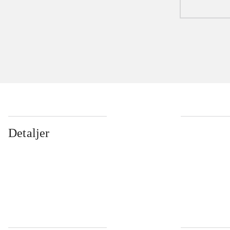
Detaljer
...
...
...
...