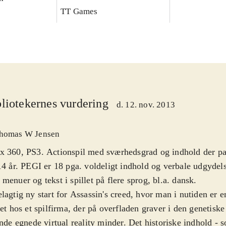
TT Games
liotekernes vurdering
d. 12. nov. 2013
homas W Jensen
 360, PS3. Actionspil med sværhedsgrad og indhold der pass
14 år. PEGI er 18 pga. voldeligt indhold og verbale udgydels
menuer og tekst i spillet på flere sprog, bl.a. dansk
.
lagtig ny start for Assassin's creed, hvor man i nutiden er e
tet hos et spilfirma, der på overfladen graver i den genetis
inde egnede virtual reality minder. Det historiske indhold - s