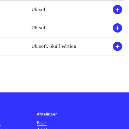
Efterfølgeren, fra 2014,
(
Ubisoft
ensformigt gameplay
.
Ubisoft
Ubisoft, Skull edition
Afdelinger
k
Bøger