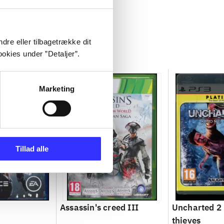
dre eller tilbagetrække dit
okies under ”Detaljer”.
Marketing
Tillad alle
Assassin's creed III
Uncharted 2
thieves