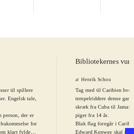
Bibliotekernes vurd
Henrik Schou
af
er til spillere
Tag med til Caribien hvo
er. Engelsk tale,
tempelriddere denne gang
skræk fra Cuba til Jamaica
n person, der er
piger fra 14 år
.
ke hukommelse for
Blak flag foregår i Caribi
om klart fylder
Edward Kenway skal spille