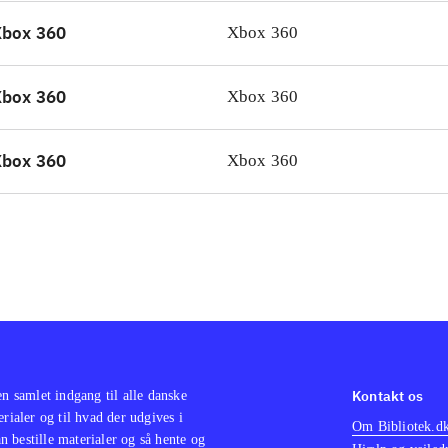
orie, eminent gameplay og et teknisk gennemført spil
.
Xbox 360
Xbox 360
Xbox 360
Xbox 360
Xbox 360
Xbox 360
Kontakt os
en samlet indgang til alle danske
erialer og til hvad der udgives i
Om Bibliotek.d
 bestille materialer og så hente og