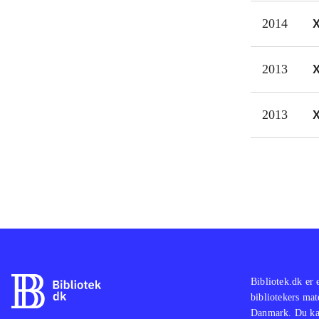
hist
2014
2013
2013
Bibliotek.dk er 
bibliotekers mat
Danmark. Du kan