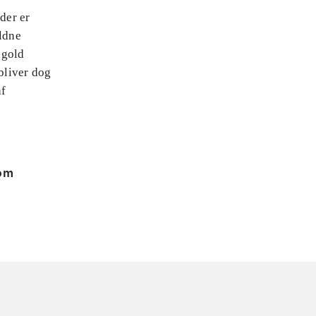
der er
yldne
igold
bliver dog
af
 om