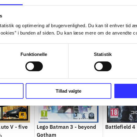
s
atistik og optimering af brugervenlighed. Du kan til enhver tid æn
ookies” i bunden af siden. Du kan læse mere om de anvendte co
Funktionelle
Statistik
Tillad valgte
uto V - five
Lego Batman 3 - beyond
Battlefield 4
Gotham
h