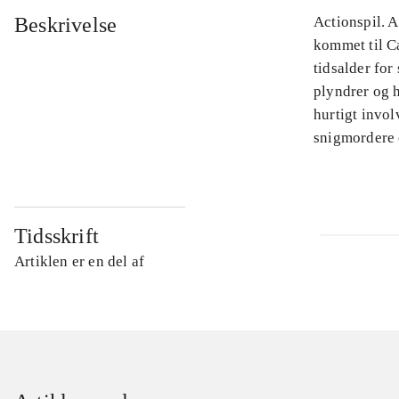
Beskrivelse
Actionspil. 
kommet til Ca
tidsalder fo
plyndrer og 
hurtigt invo
snigmordere 
Tidsskrift
Artiklen er en del af