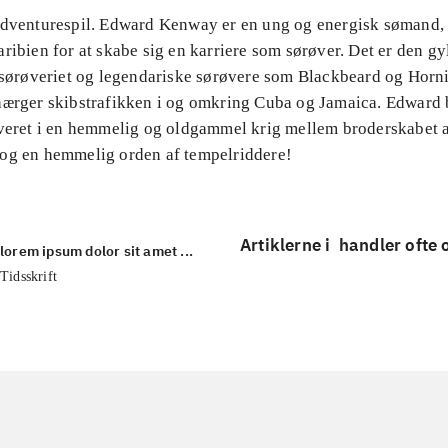
Adventurespil. Edward Kenway er en ung og energisk sømand, 
ribien for at skabe sig en karriere som sørøver. Det er den g
r sørøveriet og legendariske sørøvere som Blackbeard og Horn
hærger skibstrafikken i og omkring Cuba og Jamaica. Edward 
lveret i en hemmelig og oldgammel krig mellem broderskabet 
og en hemmelig orden af tempelriddere!
Artiklerne i
handler ofte
lorem ipsum dolor sit amet ...
Tidsskrift