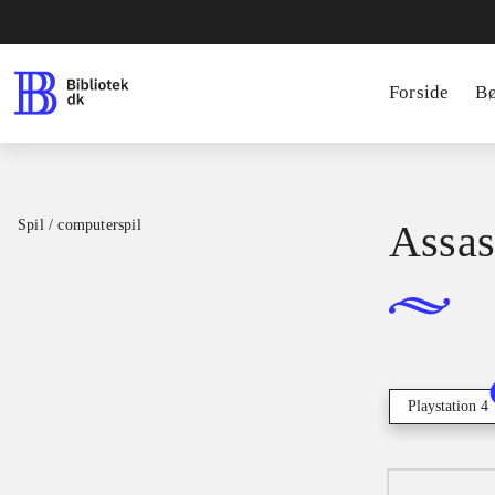
Forside
B
Spil / computerspil
Assass
Playstation 4