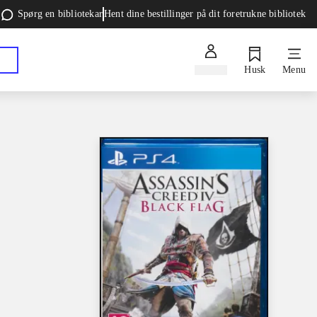
Spørg en bibliotekar
Hent dine bestillinger på dit foretrukne bibliotek
Log ind
Husk
Menu