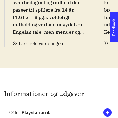
sværhedsgrad og indhold der
kampe
passer til spillere fra 14 år.
brode
PEGI er 18 pga. voldeligt
tempe
Feedback
indhold og verbale udgydelser.
udspi
Engelsk tale, men menuer og
Kenwa
tekst i spillet på flere sprog,
til Ja
Læs hele vurderingen
Læs
bl.a. dansk
.
tempe
Fabelagtig ny start for
drenge
Assassin's creed, hvor man i
Blak f
nutiden er en person, der er
i sørø
startet hos et spilfirma, der på
unge 
overfladen graver i den
spille
genetiske hukommelse for at
Assas
Informationer og udgaver
finde egnede virtual reality
fods,
minder. Det historiske indhold -
ved a
Playstation 4
2015
som klart fylder mest - foregår i
hande