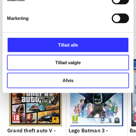
Marketing
Minder om
Tillad alle
Tillad valgte
Afvis
Grand theft auto V -
Lego Batman 3 -
Ba