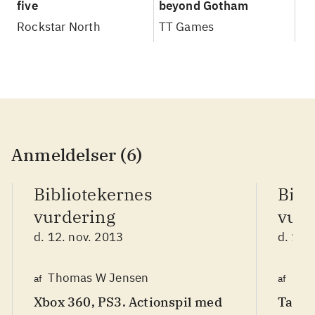
five
beyond Gotham
Rockstar North
TT Games
Anmeldelser (6)
Bibliotekernes
Bibl
vurdering
vurd
d. 12. nov. 2013
d. 13.
Thomas W Jensen
Hen
af
af
Xbox 360, PS3. Actionspil med
Tag m