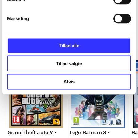
Marketing
Minder om
Tillad alle
Tillad valgte
Afvis
Grand theft auto V -
Lego Batman 3 -
Ba