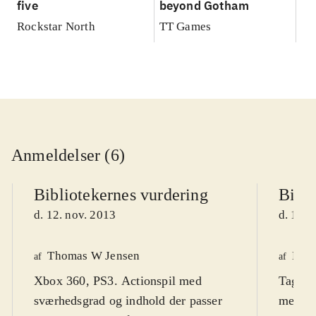
five
beyond Gotham
Rockstar North
TT Games
Anmeldelser (6)
Bibliotekernes vurdering
Bibli
d. 12. nov. 2013
d. 13. 
Thomas W Jensen
Henr
af
af
Xbox 360, PS3. Actionspil med
Tag me
sværhedsgrad og indhold der passer
mellem