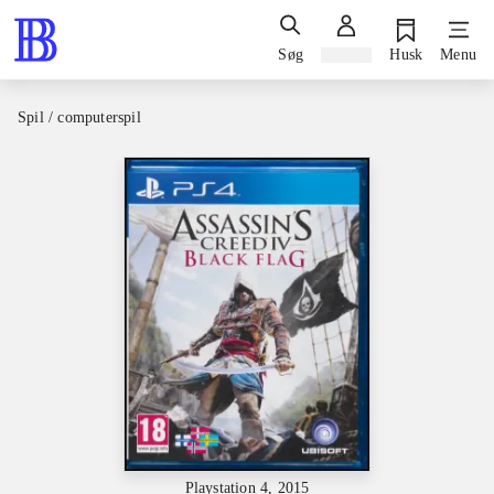
Søg
Log ind
Husk
Menu
Spil / computerspil
Playstation 4, 2015