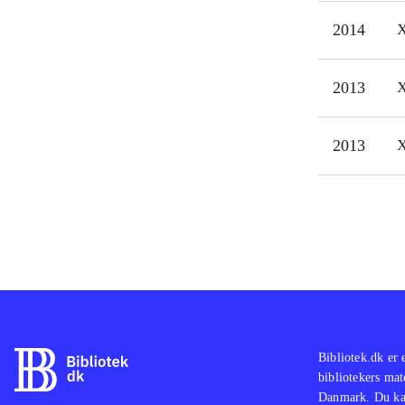
hist
2014
X
2013
X
2013
X
Bibliotek.dk er 
bibliotekers mat
Danmark. Du kan