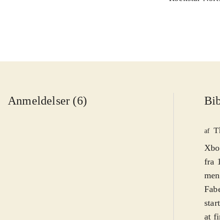
Anmeldelser (6)
Bib
T
af
Xbox
fra 
men 
Fabe
star
at f