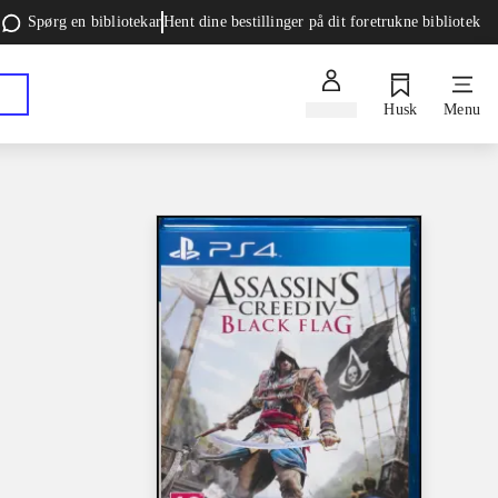
Spørg en bibliotekar
Hent dine bestillinger på dit foretrukne bibliotek
Log ind
Husk
Menu