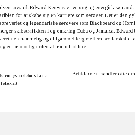
Adventurespil. Edward Kenway er en ung og energisk sømand, 
ribien for at skabe sig en karriere som sørøver. Det er den g
r sørøveriet og legendariske sørøvere som Blackbeard og Horn
hærger skibstrafikken i og omkring Cuba og Jamaica. Edward 
lveret i en hemmelig og oldgammel krig mellem broderskabet 
og en hemmelig orden af tempelriddere!
Artiklerne i
handler ofte om
lorem ipsum dolor sit amet ...
Tidsskrift