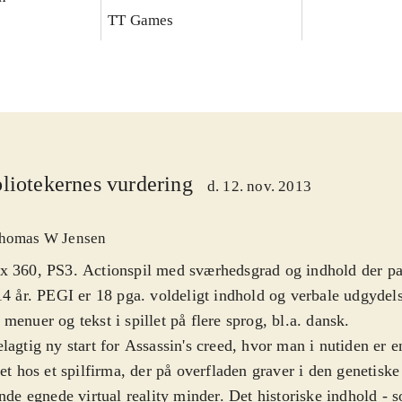
TT Games
liotekernes vurdering
d. 12. nov. 2013
homas W Jensen
 360, PS3. Actionspil med sværhedsgrad og indhold der pass
14 år. PEGI er 18 pga. voldeligt indhold og verbale udgydels
menuer og tekst i spillet på flere sprog, bl.a. dansk
.
lagtig ny start for Assassin's creed, hvor man i nutiden er e
tet hos et spilfirma, der på overfladen graver i den genetis
inde egnede virtual reality minder. Det historiske indhold - s