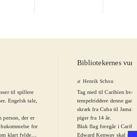
Bibliotekernes vurd
Henrik Schou
af
er til spillere
Tag med til Caribien hvo
er. Engelsk tale,
tempelriddere denne gang
skræk fra Cuba til Jamaica
n person, der er
piger fra 14 år
.
ke hukommelse for
Blak flag foregår i Caribi
om klart fylder
Edward Kenway skal spille