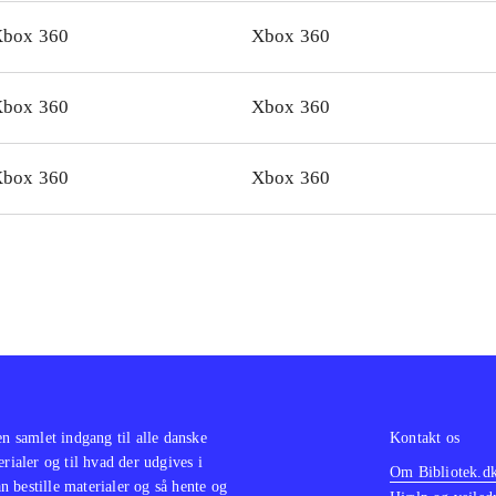
orie, eminent gameplay og et teknisk gennemført spil
.
box 360
Xbox 360
box 360
Xbox 360
box 360
Xbox 360
en samlet indgang til alle danske
Kontakt os
erialer og til hvad der udgives i
Om Bibliotek.d
 bestille materialer og så hente og