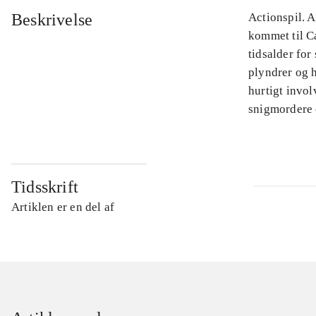
Beskrivelse
Actionspil. 
kommet til Ca
tidsalder fo
plyndrer og 
hurtigt invo
snigmordere 
Tidsskrift
Artiklen er en del af