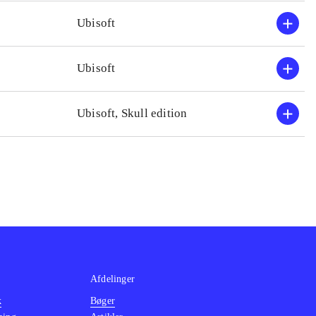
Efterfølgeren, fra 2014,
(
Ubisoft
ensformigt gameplay
.
Ubisoft
Ubisoft, Skull edition
Afdelinger
k
Bøger