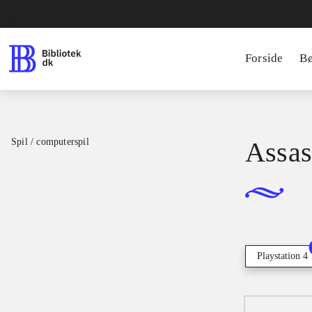
Forside
B
Spil / computerspil
Assass
Playstation 4