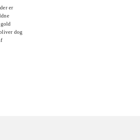
der er
yldne
igold
bliver dog
af