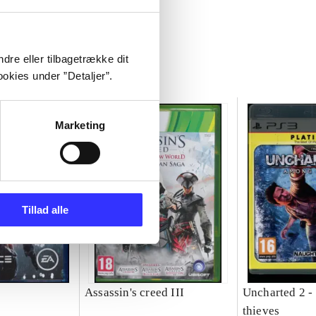
dre eller tilbagetrække dit
okies under ”Detaljer”.
Marketing
Tillad alle
Assassin's creed III
Uncharted 2 
thieves