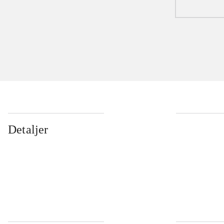
Detaljer
...
...
...
...