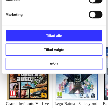
Marketing
Minder om
Tillad alle
Tillad valgte
Afvis
Grand theft auto V - five
Lego Batman 3 - beyond
Ba