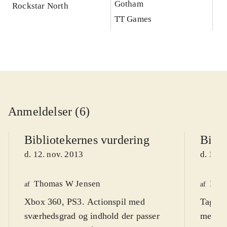
Gotham
Rockstar North
TT Games
Anmeldelser (6)
Bibliotekernes vurdering
Bibli
d. 12. nov. 2013
d. 13. 
Thomas W Jensen
Henr
af
af
Xbox 360, PS3. Actionspil med
Tag me
sværhedsgrad og indhold der passer
mellem