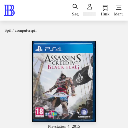
Søg
Log ind
Husk
Menu
Spil / computerspil
Playstation 4, 2015