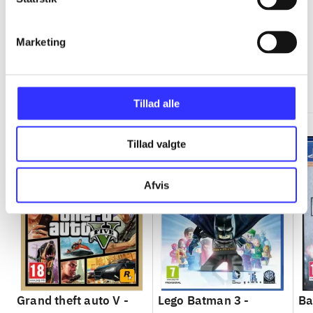
Marketing
Minder om
Tillad alle
Tillad valgte
Afvis
Grand theft auto V -
Lego Batman 3 -
Ba