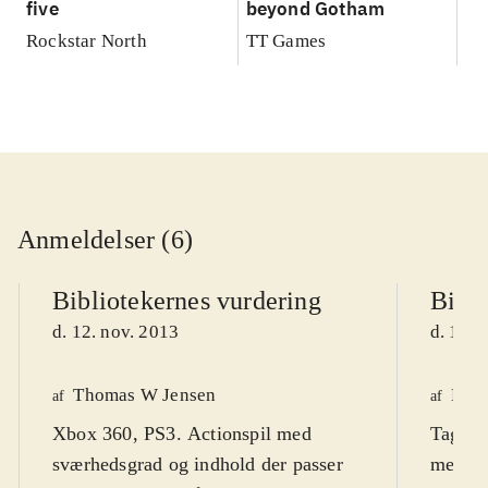
five
beyond Gotham
Rockstar North
TT Games
Anmeldelser (6)
Bibliotekernes vurdering
Bibli
d. 12. nov. 2013
d. 13. 
Thomas W Jensen
Henr
af
af
Xbox 360, PS3. Actionspil med
Tag me
sværhedsgrad og indhold der passer
mellem