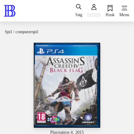
Søg
Log ind
Husk
Menu
Spil / computerspil
Playstation 4, 2015