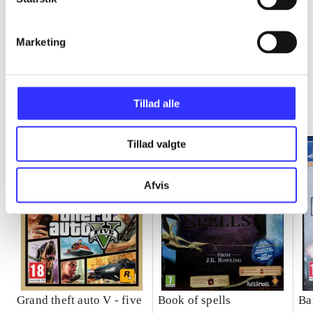
Marketing
Minder om
Tillad alle
Tillad valgte
Afvis
Grand theft auto V - five
Book of spells
Ba