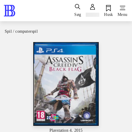
Søg
Log ind
Husk
Menu
Spil / computerspil
Playstation 4, 2015