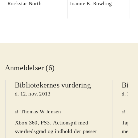
Rockstar North
Joanne K. Rowling
Anmeldelser (6)
Bibliotekernes vurdering
Bibli
d. 12. nov. 2013
d. 13. 
Thomas W Jensen
Henr
af
af
Xbox 360, PS3. Actionspil med
Tag me
sværhedsgrad og indhold der passer
mellem