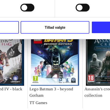
Tillad valgte
ed IV - black
Lego Batman 3 - beyond
Assassin's cre
Gotham
collection
TT Games