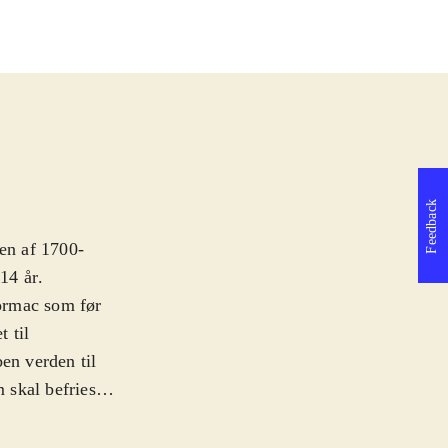
Feedback
ten af 1700-
 14 år
.
ormac som før
 til
en verden til
 skal befries
iteret til fordel
flot og lydsiden