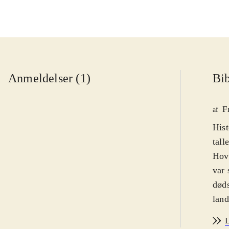
Anmeldelser (1)
Bib
F
af
Hist
tall
Hove
var 
døds
land
osv.
L
for 