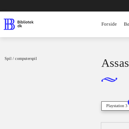
Forside
B
Spil / computerspil
Assas
Playstation 3