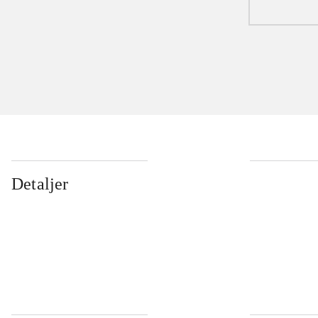
Detaljer
...
...
...
...