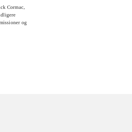
rick Cormac,
idligere
 missioner og