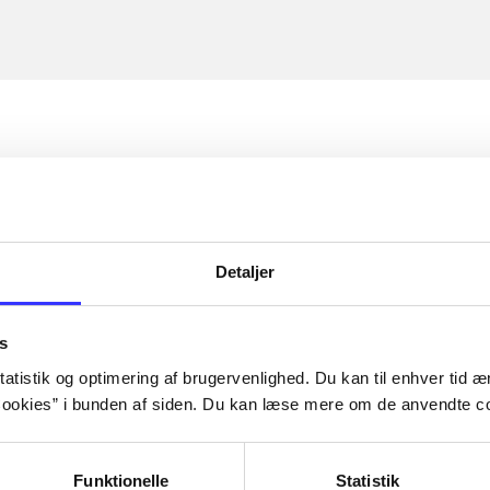
Detaljer
s
atistik og optimering af brugervenlighed. Du kan til enhver tid æn
ookies” i bunden af siden. Du kan læse mere om de anvendte co
Funktionelle
Statistik