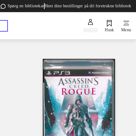
Spørg en bibliotekar
Hent dine bestillinger på dit foretrukne bibliotek
Log ind
Husk
Menu