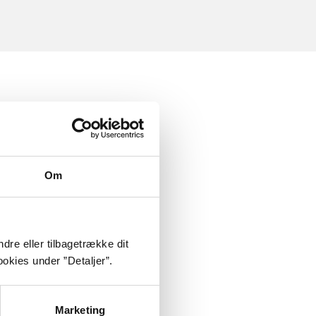
Om
dre eller tilbagetrække dit
okies under ”Detaljer”.
Marketing