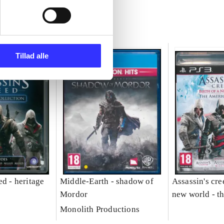
Tillad alle
ed - heritage
Middle-Earth - shadow of
Assassin's cree
Mordor
new world - t
saga
Monolith Productions