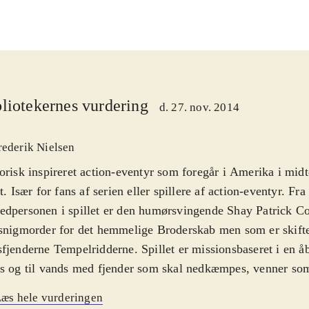
liotekernes vurdering
d. 27. nov. 2014
rederik Nielsen
orisk inspireret action-eventyr som foregår i Amerika i mid
et. Især for fans af serien eller spillere af action-eventyr. Fra
dpersonen i spillet er den humørsvingende Shay Patrick C
snigmorder for det hemmelige Broderskab men som er skiftet
fjenderne Tempelridderne. Spillet er missionsbaseret i en åb
s og til vands med fjender som skal nedkæmpes, venner som
 Snigeri er stadig vigtig for lejemorderne men det er nedprior
æs hele vurderingen
et mere action-orienteret spil. Grafikken i spillet er virkelig 